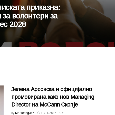
иската приказна:
 за волонтери за
ес 2028
Јелена Арсовска и официјално
промовирана како нов Managing
Director на McCann Скопје
by
Marketing365
10/11/2015
0