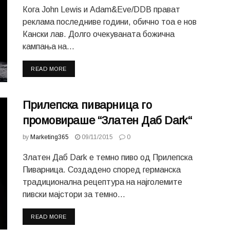
Кога John Lewis и Adam&Eve/DDB прават
реклама последниве години, обично тоа е нов
Кански лав. Долго очекуваната божична
кампања на...
READ MORE
Прилепска пиварница го
промовираше “Златен Даб Dark“
by
Marketing365
09/11/2015
0
Златен Даб Dark е темно пиво од Прилепска
Пиварница. Создадено според германска
традиционална рецептура на најголемите
пивски мајстори за темно...
READ MORE