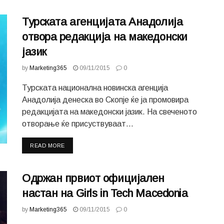
Турската агенцијата Анадолија
отвора редакција на македонски
јазик
by
Marketing365
09/11/2015
0
Турската национална новинска агенција
Анадолија денеска во Скопје ќе ја промовира
редакцијата на македонски јазик. На свеченото
отворање ќе присуствуваат...
READ MORE
Одржан првиот официјален
настан на Girls in Tech Macedonia
by
Marketing365
09/11/2015
0