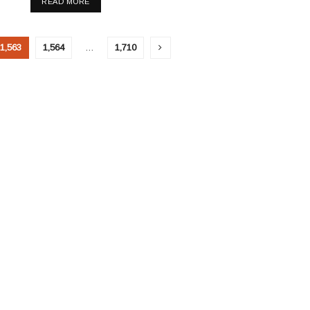
READ MORE
1,563
1,564
…
1,710