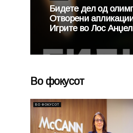
Бидете дел од олимп
Отворени апликации
Игрите во Лос Анџел
Во фокусот
ВО ФОКУСОТ