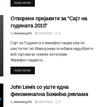
READ MORE
Отворени пријавите за “Сајт на
годината 2015”
by
Marketing365
10/11/2015
0
Сајт на Годината е манифестација која по
шести пат во Македонија ги избира најдобрите
веб сајтови во повеќе категории.
Манифестацијата...
READ MORE
John Lewis со уште една
феноменална Божиќна реклама
by
Marketing365
09/11/2015
0