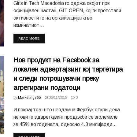
Girls in Tech Macedonia го одржа својот прв
официјален настан, GIT OPEN, кој ги претстави
активностите на организацијата во
изминатиот...
READ MORE
Нов продукт на Facebook за
локален адвертајзинг кој таргетира
и следи потрошувачи преку
агрегирани податоци
by
Marketing365
06/11/2015
0
И покрај тоа што неодамна Фејсбук откри дека
неговите адвретајзинг продажби се зголемиле
за 45% во годината, односно 4.3 милијарди...