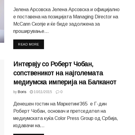
Јелена Арсовска Јелена Арсовска и официјално
е поставена на позицијата Managing Director на
McCann Скопје и ќе биде задолжена за
проширување...
READ MORE
Интервју со Роберт Чобан,
сопственикот на најголемата
медиумска империја на Балканот
by
Boris
10/11/2015
0
Денешен гостин на Маркетинг365 е Г-дин
Роберт Чобан, oсновач и претседател на
медиумската куќа Color Press Group од Србија,
издавачи на...