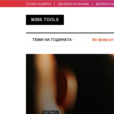
Огласи за работа
|
Датабаза на агенции
|
Датабаза н
M365 TOOLS
ТЕМИ НА ГОДИНАТА
Во фокусот
EXTRA 5