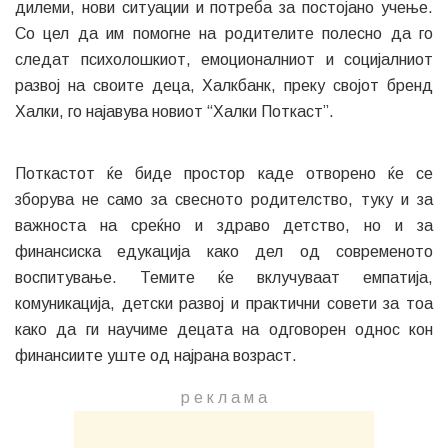
дилеми, нови ситуации и потреба за постојано учење.
Со цел да им помогне на родителите полесно да го
следат психолошкиот, емоционалниот и социјалниот
развој на своите деца, Халкбанк, преку својот бренд
Халки, го најавува новиот “Халки Поткаст”.
Поткастот ќе биде простор каде отворено ќе се
зборува не само за свесното родителство, туку и за
важноста на среќно и здраво детство, но и за
финансиска едукација како дел од современото
воспитување. Темите ќе вклучуваат емпатија,
комуникација, детски развој и практични совети за тоа
како да ги научиме децата на одговорен однос кон
финансиите уште од најрана возраст.
р е к л а м a