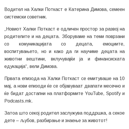
Водител на Халки Поткаст е Катерина Димова, семеен
системски советник.
„Новиот Халки Поткаст е одличен простор за развој на
родителите и на децата. Зборуваме на теми поврзани
со комуникацијата со децата, емоциите,
воспитувањето, но и како да ги научиме децата на
животни вештини, вклучувајќи ја и финансиската
едукација“, вели Димова.
Првата епизода на Халки Поткаст се емитуваше на 10
мај, а нови епизоди ќе се објавуваат двапати месечно и
ќе бидат достапни на платформите YouTube, Spotify и
Podcasts.mk.
Затоа што секој родител заслужува поддршка, а секое
дете – љубов, разбирање и знаење за животот!