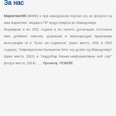
За нас
Маркетинг365
(М365) е прв македонски портал кој во фокусот ја
има маркетинг, медиа и ПР индустријата во Македонија.
Формиран е во 2011 година и во своето досегашно постоење
има добиено неколку домашни и меѓународни признанија
вклучувајќи ги и “Блог на годината“ (прво место, 2011 и 2015
година), “Највлијателен балкански блог кој доаѓа од Македонија“
(прво место 2012) и “Најдобар бизнис-информативен веб сајт“
(второ место, 2014)…….
Прочитај ПОВЕЌЕ