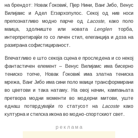
на брендот: Новак Ѓоковиќ, Пјер Нини, Ванг Јибо, Венус
Вилијамс и Адел Егзархопулос. Секој од нив носи
препознатливо модно парче од
Lacoste
, како поло
маица, здолниште или новата
Lenglen
торба,
интерпретирајќи го со личен стил, елеганција и доза на
разиграна софистицираност.
Впечатливо е што секоја сцена е проследена и со некој
фантастичен елемент – Венус Вилијамс има бисерно
тениско топче, Новак Ѓоковиќ има златна тениска
мрежа, Ванг Јибо има сини поло маици трансформирани
во цветови и така натаму. На овој начин, кампањата
претвора модни моменти во модерни митови, уште
еднаш потврдувајќи го статусот на
Lacoste
како
културна и стилска икона во модно-спортскиот свет.
р е к л а м a