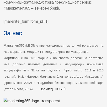
комуникациската индустрија преку нашиот сервис
#Маркетинг365 – вечерен бриф.
[mailerlite_form form_id=1]
За нас
Маркетинг365
(М365) е прв македонски портал кој во фокусот ја
има маркетинг, медиа и ПР индустријата во Македонија.
Формиран е во 2011 година и во своето досегашно постоење
има добиено неколку домашни и меѓународни признанија
вклучувајќи ги и “Блог на годината“ (прво место, 2011 и 2015
година), “Највлијателен балкански блог кој доаѓа од Македонија“
(прво место 2012) и “Најдобар бизнис-информативен веб сајт“
(второ место, 2014)…….
Прочитај ПОВЕЌЕ