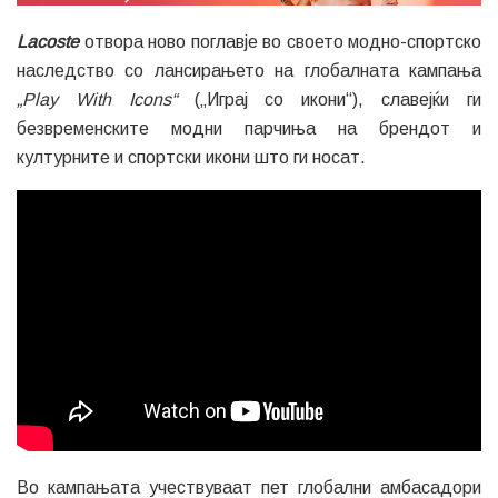
Lacoste
отвора ново поглавје во своето модно-спортско
наследство со лансирањето на глобалната кампања
„Play With Icons“
(„Играј со икони“), славејќи ги
безвременските модни парчиња на брендот и
културните и спортски икони што ги носат.
Во кампањата учествуваат пет глобални амбасадори