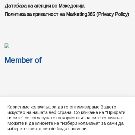
Датабаза на агенции во Македонија
Политика за приватност на Marketing365 (Privacy Policy)
Member of
Користиме колачиња за да го оптимизираме Вашето
Импресум
Контакт
Ценовник за огласување
искуство на нашата веб страна. Со кликање на "Прифати
Локални избори | Политичко рекламирање 2025
ги сите" се согласувате на користење на сите колачиња.
Можете и да кликнете на "Избери колачиња" за сами да
About (English)
изберете кои од нив ќе бидат активни.
© 2026
JNews
- Premium WordPress news & magazine theme by