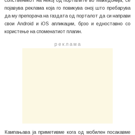
сопственикот на некој од порталите во Македонија, се
појавува реклама која го повикува оној што пребарува
да му препорача на газдата од порталот да си направи
свои Android и iOS апликации, брзо и едноставно со
користење на споменатиот плагин.
р е к л а м a
Кампањава ја приметивме кога од мобилен посакавме