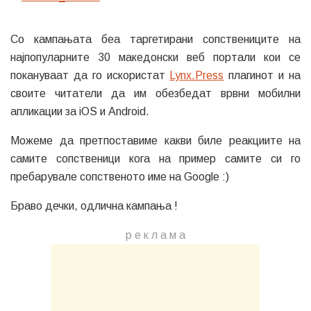
Со кампањата беа таргетирани сопствениците на
најпопуларните 30 македонски веб портали кои се
покануваат да го искористат
Lynx.Press
плагинот и на
своите читатели да им обезбедат врвни мобилни
апликации за iOS и Android.
Можеме да претпоставиме какви биле реакциите на
самите сопственици кога на пример самите си го
пребарувале сопственото име на Google :)
Браво дечки, одлична кампања !
р е к л а м a