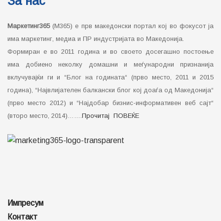
За нас
Маркетинг365
(М365) е прв македонски портал кој во фокусот ја
има маркетинг, медиа и ПР индустријата во Македонија.
Формиран е во 2011 година и во своето досегашно постоење
има добиено неколку домашни и меѓународни признанија
вклучувајќи ги и “Блог на годината“ (прво место, 2011 и 2015
година), “Највлијателен балкански блог кој доаѓа од Македонија“
(прво место 2012) и “Најдобар бизнис-информативен веб сајт“
(второ место, 2014)…….
Прочитај ПОВЕЌЕ
Импресум
Контакт