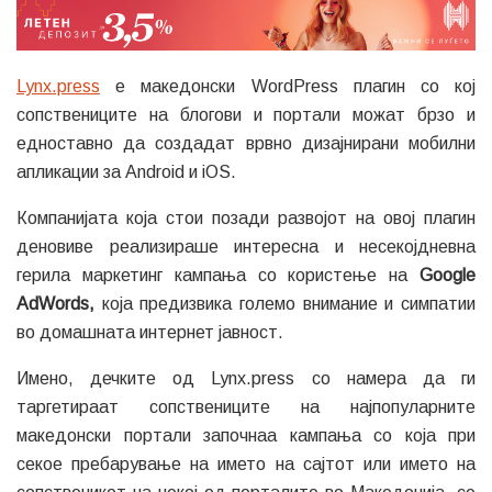
Lynx.press
е македонски WordPress плагин со кој
сопствениците на блогови и портали можат брзо и
едноставно да создадат врвно дизајнирани мобилни
апликации за Android и iOS.
Компанијата која стои позади развојот на овој плагин
деновиве реализираше интересна и несекојдневна
герила маркетинг кампања со користење на
Google
AdWords,
која предизвика големо внимание и симпатии
во домашната интернет јавност.
Имено, дечките од Lynx.press со намера да ги
таргетираат сопствениците на најпопуларните
македонски портали започнаа кампања со која при
секое пребарување на името на сајтот или името на