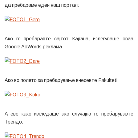
да пребараме еден наш портал:
Ако го пребаравте сајтот Кајгана, излегуваше оваа
Google AdWords реклама
Ако во полето за пребарување внесевте Fakulteti
A eве како изгледаше ако случајно го пребарувавте
Трендо: