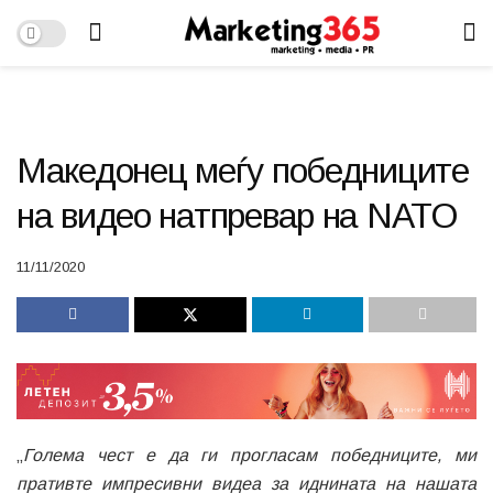
Македонец меѓу победниците
на видео натпревар на NATO
11/11/2020
„
Голема чест е да ги прогласам победниците, ми
пративте импресивни видеа за иднината на нашата