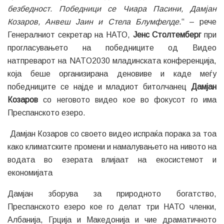
безбедност. Победници се Чиара Пасини, Дамјан
Козаров, Анвеш Јаин и Стела Блумфелде
.“ – рече
Генералниот секретар на НАТО,
Јенс Столтемберг
при
прогласувањето на победниците од Видео
натпреварот на NATO2030 младинската конференција,
која беше организирана деновиве и каде меѓу
победниците се најде и младиот битолчанец
Дамјан
Козаров
со неговото видео кое во фокусот го има
Преспанското езеро.
Дамјан Козаров со своето видео испраќа порака за тоа
како климатските промени и намалувањето на нивото на
водата во езерата влијаат на екосистемот и
економијата
Дамјан зборува за природното богатство,
Преспанското езеро кое го делат три НАТО членки,
Албанија, Грција и Македонија и чие драматичното