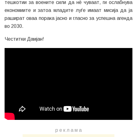
тешкотии за воените сили да нè чуваат, ги ослабнува
економиите и затоа младите луѓе имаат мисија да ја
рашират оваа порака јасно и гласно за успешна агенда
во 2030.
Честитки Дамјан!
р е к л а м a