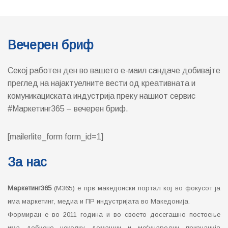
Вечерен бриф
Секој работен ден во вашето е-маил сандаче добивајте
преглед на најактуелните вести од креативната и
комуникациската индустрија преку нашиот сервис
#Маркетинг365 – вечерен бриф.
[mailerlite_form form_id=1]
За нас
Маркетинг365
(М365) е прв македонски портал кој во фокусот ја
има маркетинг, медиа и ПР индустријата во Македонија.
Формиран е во 2011 година и во своето досегашно постоење
има добиено неколку домашни и меѓународни признанија