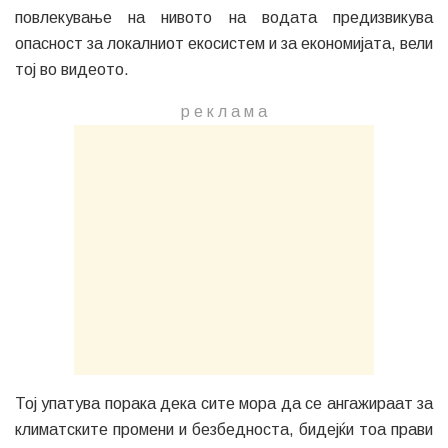
повлекување на нивото на водата предизвикува
опасност за локалниот екосистем и за економијата, вели
тој во видеото.
р е к л а м a
Тој упатува порака дека сите мора да се ангажираат за
климатските промени и безбедноста, бидејќи тоа прави