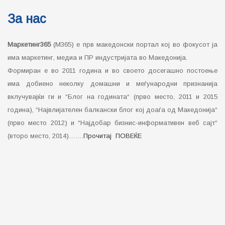
За нас
Маркетинг365
(М365) е прв македонски портал кој во фокусот ја
има маркетинг, медиа и ПР индустријата во Македонија.
Формиран е во 2011 година и во своето досегашно постоење
има добиено неколку домашни и меѓународни признанија
вклучувајќи ги и “Блог на годината“ (прво место, 2011 и 2015
година), “Највлијателен балкански блог кој доаѓа од Македонија“
(прво место 2012) и “Најдобар бизнис-информативен веб сајт“
(второ место, 2014)…….
Прочитај ПОВЕЌЕ