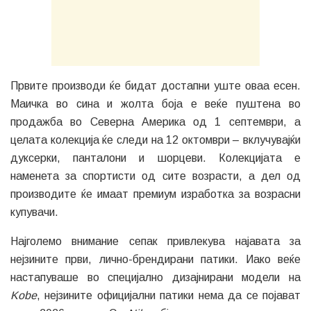
Првите производи ќе бидат достапни уште оваа есен.
Маичка во сина и жолта боја е веќе пуштена во
продажба во Северна Америка од 1 септември, а
целата колекција ќе следи на 12 октомври – вклучувајќи
дуксерки, панталони и шорцеви. Колекцијата е
наменета за спортисти од сите возрасти, а дел од
производите ќе имаат премиум изработка за возрасни
купувачи.
Најголемо внимание сепак привлекува најавата за
нејзините први, лично-брендирани патики. Иако веќе
настапуваше во специјално дизајнирани модели на
Kobe
, нејзините официјални патики нема да се појават