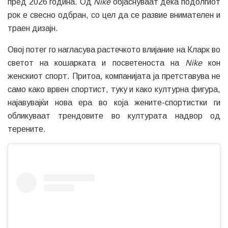
пред 2026 година. Од
Nike
објаснуваат дека подолгиот
рок е свесно одбран, со цел да се развие внимателен и
траен дизајн.
Овој потег го нагласува растечкото влијание на Кларк во
светот на кошарката и посветеноста на
Nike
кон
женскиот спорт. Притоа, компанијата ја претставува не
само како врвен спортист, туку и како културна фигура,
најавувајќи нова ера во која жените-спортистки ги
обликуваат трендовите во културата надвор од
терените.