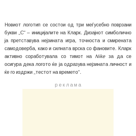
Новиот логотип се состои од три меѓусебно поврзани
букви „C“ – иницијалите на Кларк. Дизајнот симболично
ја претставува нејзината игра, точноста и смирената
самодоверба, како и силната врска со фановите. Кларк
активно соработувала со тимот на
Nike
за да се
осигура дека логото ќе ја одразува нејзината личност и
ќе го издржи „тестот на времето“.
р е к л а м a