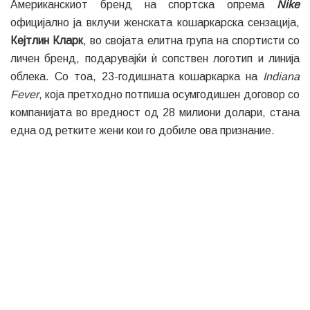
Американскиот бренд на спортска опрема
Nike
официјално ја вклучи женската кошаркарска сензација,
Кејтлин Кларк
, во својата елитна група на спортисти со
личен бренд, подарувајќи ѝ сопствен логотип и линија
облека. Со тоа, 23-годишната кошаркарка на
Indiana
Fever
, која претходно потпиша осумгодишен договор со
компанијата во вредност од 28 милиони долари, стана
една од ретките жени кои го добиле ова признание.