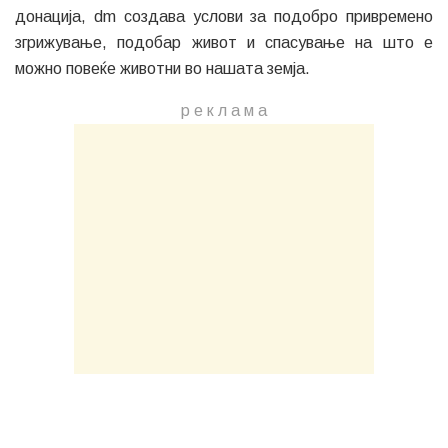
донација, dm создава услови за подобро привремено
згрижување, подобар живот и спасување на што е
можно повеќе животни во нашата земја.
р е к л а м a