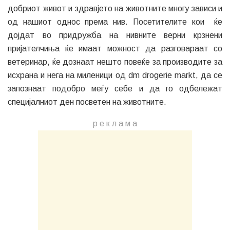
добриот живот и здравјето на животните многу зависи и
од нашиот однос према нив. Посетителите кои ќе
дојдат во придружба на нивните верни крзнени
пријателчиња ќе имаат можност да разговараат со
ветеринар, ќе дознаат нешто повеќе за производите за
исхрана и нега на миленици од dm drogerie markt, да се
запознаат подобро меѓу себе и да го одбележат
специјалниот ден посветен на животните.
р е к л а м a