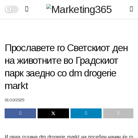
Прославете го Светскиот ден
на животните во Градскиот
парк заедно со dm drogerie
markt
01/10/2025
И оваа година dm drogerie markt на посебен начин ќе го