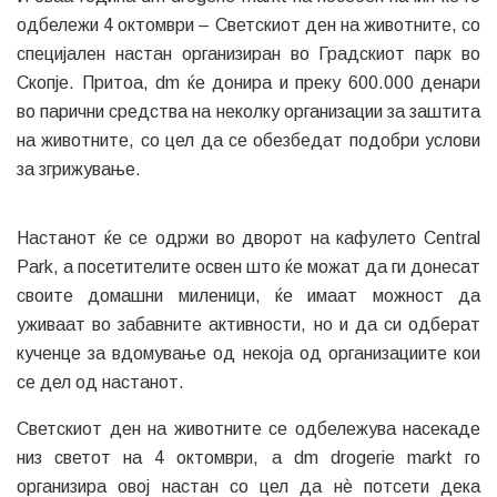
одбележи 4 октомври – Светскиот ден на животните, со
специјален настан организиран во Градскиот парк во
Скопје. Притоа, dm ќе донира и преку 600.000 денари
во парични средства на неколку организации за заштита
на животните, со цел да се обезбедат подобри услови
за згрижување.
Настанот ќе се одржи во дворот на кафулето Central
Park, а посетителите освен што ќе можат да ги донесат
своите домашни миленици, ќе имаат можност да
уживаат во забавните активности, но и да си одберат
кученце за вдомување од некоја од организациите кои
се дел од настанот.
Светскиот ден на животните се одбележува насекаде
низ светот на 4 октомври, а dm drogerie markt го
организира овој настан со цел да нѐ потсети дека