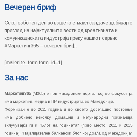
За нас
Маркетинг365
(М365) е прв македонски портал кој во фокусот ја
има маркетинг, медиа и ПР индустријата во Македонија.
Формиран е во 2011 година и во своето досегашно постоење
има добиено неколку домашни и меѓународни признанија
вклучувајќи ги и “Блог на годината“ (прво место, 2011 и 2015
година), “Највлијателен балкански блог кој доаѓа од Македонија“
(прво место 2012) и “Најдобар бизнис-информативен веб сајт“
(второ место, 2014)…….
Прочитај ПОВЕЌЕ