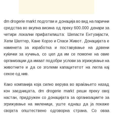
dm drogerie markt подготви и донација во вид на парични
средства во вкупна висина од преку 600.000 денари за
четири локални прифатилишта: Шепасти Ентузијасти,
Хепи Шелтер, Кане Корзо и Спаси Живот. Донацијата е
наменета за изработка и поставување на дрвени
куќички за кучиња, со цел да им се помогне на овие
организации да имаат подобри услови за згрижување на
животните и да се зголеми капацитетот на легла кај
секое од нив.
Како компанија која силно верува во враќањето назад
кон заедницата, dm drogerie markt реши преку овој
настан, придружен со донацијата за организациите за
згрижување на миленици, уште еднаш да ја покаже
својата општествено одговорна страна. Со оваа