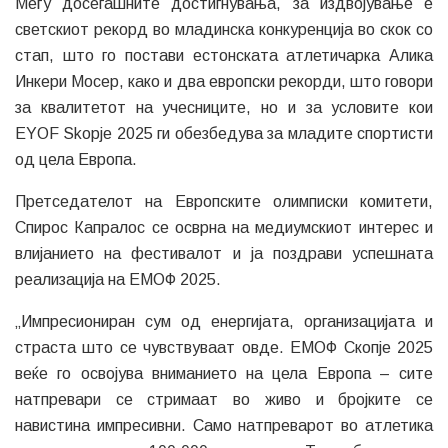
Меѓу досегашните достигнувања, за издвојување е
светскиот рекорд во младинска конкуренција во скок со
стап, што го постави естонската атлетичарка Алика
Инкери Мосер, како и два европски рекорди, што говори
за квалитетот на учесниците, но и за условите кои
EYOF Skopje 2025 ги обезбедува за младите спортисти
од цела Европа.
Претседателот на Европските олимписки комитети,
Спирос Капралос се осврна на медиумскиот интерес и
влијанието на фестивалот и ја поздрави успешната
реализација на ЕМОФ 2025.
„Импресиониран сум од енергијата, организацијата и
страста што се чувствуваат овде. ЕМОФ Скопје 2025
веќе го освојува вниманието на цела Европа – сите
натпревари се стримаат во живо и бројките се
навистина импресивни. Само натпреварот во атлетика