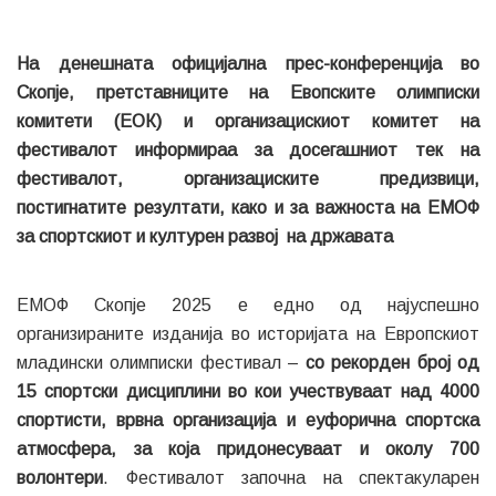
На денешната официјална прес-конференција во
Скопје, претставниците на Евопските олимписки
комитети (ЕОК) и организацискиот комитет на
фестивалот информираа за досегашниот тек на
фестивалот, организациските предизвици,
постигнатите резултати, како и за важноста на ЕМОФ
за спортскиот и културен развој на државата
ЕМОФ Скопје 2025 е едно од најуспешно
организираните изданија во историјата на Европскиот
младински олимписки фестивал –
со рекорден број од
15 спортски дисциплини во кои учествуваат над 4000
спортисти, врвна организација и еуфорична спортска
атмосфера, за која придонесуваат и околу 700
волонтери
. Фестивалот започна на спектакуларен