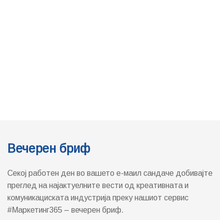
Вечерен бриф
Секој работен ден во вашето е-маил сандаче добивајте
преглед на најактуелните вести од креативната и
комуникациската индустрија преку нашиот сервис
#Маркетинг365 – вечерен бриф.
[mailerlite_form form_id=1]
За нас
Маркетинг365
(М365) е прв македонски портал кој во фокусот ја
има маркетинг, медиа и ПР индустријата во Македонија.
Формиран е во 2011 година и во своето досегашно постоење
има добиено неколку домашни и меѓународни признанија
вклучувајќи ги и “Блог на годината“ (прво место, 2011 и 2015
година), “Највлијателен балкански блог кој доаѓа од Македонија“