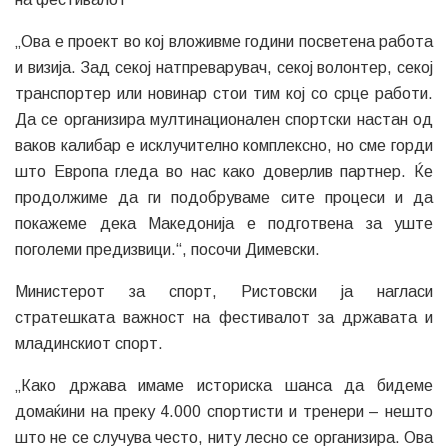
Министерот за спорт, Ристовски ја нагласи
стратешката важност на фестивалот за државата и
младинскиот спорт.
„Како држава имаме историска шанса да бидеме
домаќини на преку 4.000 спортисти и тренери – нешто
што не се случува често, ниту лесно се организира. Ова
не е само спортски настан, туку инвестиција во
иднината на македонскиот спорт. Посебно ме радува
што македонските спортисти имаат можност да се
натпреваруваат на домашен терен и да се мерат со
најдобрите во Европа. Ова е огромна можност за сите
нас – институции, спортисти и граѓани.“, рече
Ристовски.