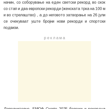
начин, со соборување на еден светски рекорд во скок
со стап и два европски рекорди (женската трка на 100 м
и во стрелаштво) , а до неговото затворање на 26 јули
се очекуваат уште бројни нови рекорди и спортски
подвизи.
р е к л а м a
Дополнително, ЕМОФ Скопје 2025 бележи и рекордна