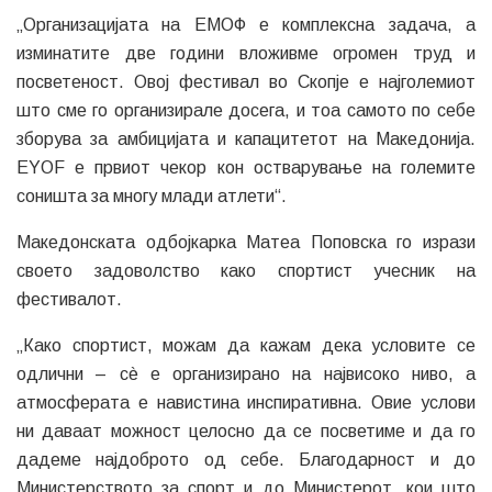
„Како спортист, можам да кажам дека условите се
одлични – сè е организирано на највисоко ниво, а
атмосферата е навистина инспиративна. Овие услови
ни даваат можност целосно да се посветиме и да го
дадеме најдоброто од себе. Благодарност и до
Министерството за спорт и до Министерот, кои што
помогнаа нашите репрезентации да не се
почувствуваат запоставени со цел да го дадат
максимумот. Нашата цел е јасна. Сакаме да ја
направиме Макеоднија горда, но за тоа сте ни
потребнни и вие како медиуми и целата македонска
јавност. Ги поканувам сите љубители на спортот да
присуствува на сите натпревари каде што се
натпреваруваме како делегација, а особено, ќе ни значи
вашата поддшка денеска, во 18 часот, во спортскиот
центар Борис Трјаковски, каде што играме против