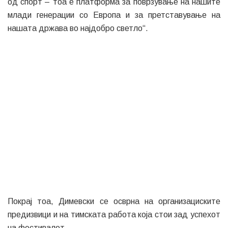
од спорт – тоа е платформа за поврзување на нашите
млади генерации со Европа и за претставување на
нашата држава во најдобро светло“.
Покрај тоа, Димевски се осврна на организациските
предизвици и на тимската работа која стои зад успехот
на фестивалот
„Ова е проект во кој вложивме години посветена работа
и визија. Зад секој натпреварувач, секој волонтер, секој
транспортер или новинар стои тим кој со срце работи.
Да се организира мултинационален спортски настан од
ваков калибар е исклучително комплексно, но сме горди
што Европа гледа во нас како доверлив партнер. Ќе
продолжиме да ги подобруваме сите процеси и да
покажеме дека Македонија е подготвена за уште
поголеми предизвици.“, посочи Димевски.