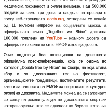
медиумска покриеност и онлајн внимание. Над
500.000
гледачи
за само три дена ги следеле натпреварите
преку веб-страницата
eoctv.org
,
остварени се повеќе
од
11 милиони импресии
на социјалните мрежи, а
официјалната химна
„Together we Shine“
достигна
100.000 прегледи на
YouTube
– најмногу досега од
официјалните химни на сите ЕМОФ изданија досега.
Овие податоци беа потенцирани на денешната
официјална прес-конференција, која се одржа во
хотелот „DoubleTree by Hilton“ во Скопје, на која стана
збор и за досегашниот тек на фестивалот,
организациските предизвици, постигнатите резултати,
како и за важноста на ЕМОФ за спортскиот и културен
развој на државата.
Медиумите можеа да се запознаат
со севкупна рекапитулација на досегашните спортски
натпреварувања што се одвиваат на борилиштата низ