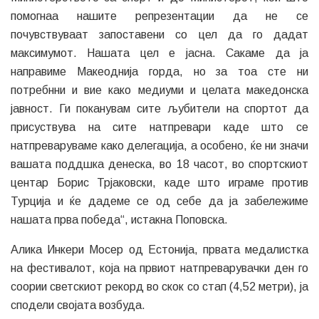
Турција и ќе дадеме се од себе да ја забележиме
нашата прва победа“, истакна Поповска.
Алика Инкери Мосер од Естонија, првата медалистка
на фестивалот, која на првиот натпреварувачки ден го
соории светскиот рекорд во скок со стап (4,52 метри), ја
сподели својата возбуда.
„Голема чест и задоволство ми е што токму овде, на
ЕМОФ Скопје 2025, го постигнав мојот најголем успех
досега и поставив нов светски рекорд во мојата
дисциплина. Овој фестивал ќе ми остане во сеќавање
засекогаш – не само поради медалот, туку и поради
прекрасната атмосфера и позитивната енергија.“