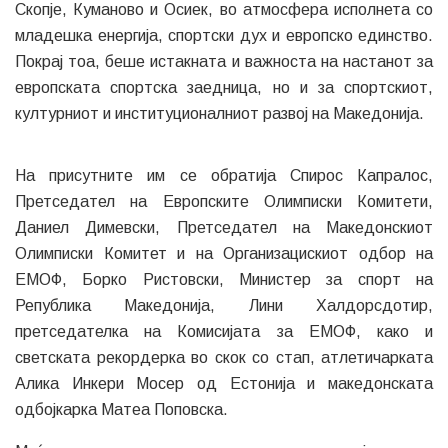
Скопје, Куманово и Осиек, во атмосфера исполнета со
младешка енергија, спортски дух и европско единство.
Покрај тоа, беше истакната и важноста на настанот за
европската спортска заедница, но и за спортскиот,
културниот и институционалниот развој на Македонија.
На присутните им се обратија Спирос Капралос,
Претседател на Европските Олимписки Комитети,
Даниел Димевски, Претседател на Македонскиот
Олимписки Комитет и на Организацискиот одбор на
ЕМОФ, Борко Ристовски, Министер за спорт на
Република Македонија, Лини Халдорсдотир,
претседателка на Комисијата за ЕМОФ, како и
светската рекордерка во скок со стап, атлетичарката
Алика Инкери Мосер од Естонија и македонската
одбојкарка Матеа Поповска.