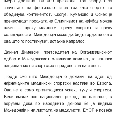
вчера достигна 100.000 прегледи. Тоа зборува за
значењето на фестивалот и за тоа како спортот го
обединува континентот. Скопје, Куманово и Осиек ја
пренесуваат пораката на Олимпизмот на најубав можен
начин – преку младите, преку спортот и преку
солидарноста. Македонија може да биде горда на сето
ова што го постигнува“, истакна Капралос.
Даниел Димевски, претседател на Организацискиот
одбор и Македонскиот олимписки комитет, го нагласи
националниот и спортскиот придонес на настанот.
„Горди сме што Македонија е домаќин на еден од
најзначајните младински спортски настани во Европа.
Ова не е само организациски успех, туку и спортски.
Веќе имаме нов национален рекорд во пливање, а
верувам дека во наредните денови ќе ја видиме
Македонија и на листата на медалисти. EYOF е повеќе