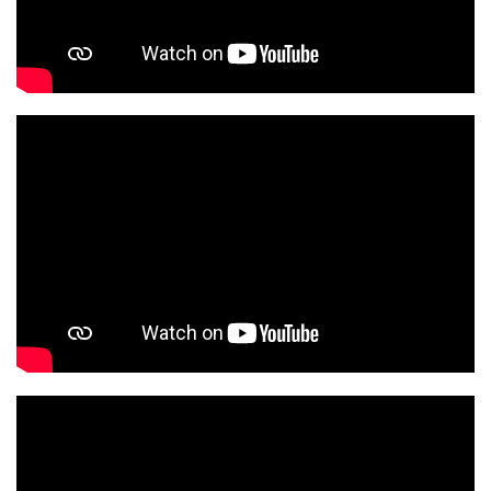
р е к л а м a