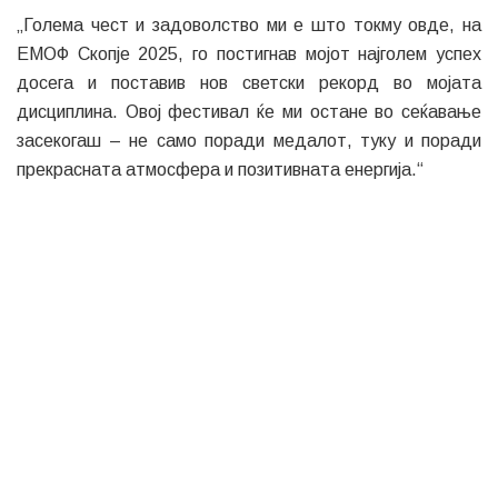
На прес-конференцијата беше упатен повик до јавноста
и медиумите да продолжат да го следат фестивалот,
кој ќе трае сабота и опфаќа натпревари во 15 спортски
дисциплини, како и културна програма, фан-зони,
активности со маскотата Shiny и присуство на стотици
волонтери кои ја движат организацијата.
Најинтересните моменти од церемонијата на свеченото
отворање и првите два натпреварувачки дена можете
да ги проследите на следните линкови: