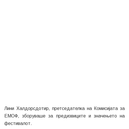
Лини Халдорсдотир, претседателка на Комисијата за
ЕМОФ, зборуваше за предизвиците и значењето на
фестивалот.
„Организацијата на ЕМОФ е комплексна задача, а
изминатите две години вложивме огромен труд и
посветеност. Овој фестивал во Скопје е најголемиот
што сме го организирале досега, и тоа самото по себе
зборува за амбицијата и капацитетот на Македонија.
EYOF е првиот чекор кон остварување на големите
соништа за многу млади атлети“.
Македонската одбојкарка Матеа Поповска го изрази
своето задоволство како спортист учесник на
фестивалот.