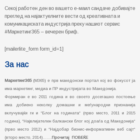
Секој работен ден во вашето е-маил сандаче добивајте
преглед на најактуелните вести од креативната и
комуникациската индустрија преку нашиот сервис
#Маркетинг365 – вечерен бриф.
[mailerlite_form form_id=1]
За нас
Маркетинг365
(М365) е прв македонски портал кој во фокусот ја
има маркетинг, медиа и ПР индустријата во Македонија.
Формиран е во 2011 година и во своето досегашно постоење
има добиено неколку домашни и меѓународни признанија
вклучувајќи ги и “Блог на годината“ (прво место, 2011 и 2015
година), “Највлијателен балкански блог кој доаѓа од Македонија“
(прво место 2012) и “Најдобар бизнис-информативен веб сајт“
(второ место, 2014)…….
Прочитај ПОВЕЌЕ