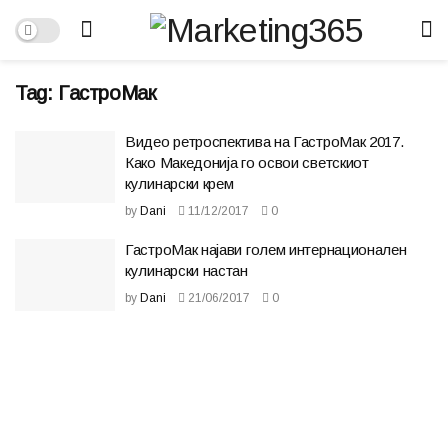
Tag:
ГастроМак
Видео ретроспектива на ГастроМак 2017.
Како Македонија го освои светскиот
кулинарски крем
by
Dani
11/12/2017
0
ГастроМак најави голем интернационален
кулинарски настан
by
Dani
21/06/2017
0