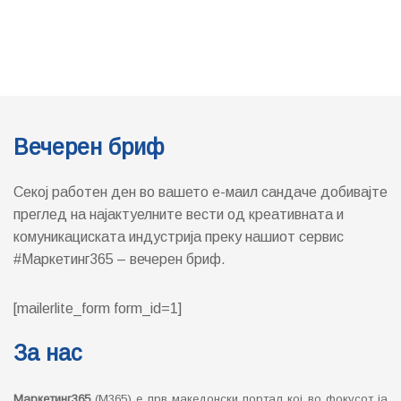
Вечерен бриф
Секој работен ден во вашето е-маил сандаче добивајте
преглед на најактуелните вести од креативната и
комуникациската индустрија преку нашиот сервис
#Маркетинг365 – вечерен бриф.
[mailerlite_form form_id=1]
За нас
Маркетинг365
(М365) е прв македонски портал кој во фокусот ја