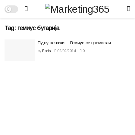
Tag:
гемиус бугарија
Пу,пу неважи….Гемиус се премисли
by
Boris
02/02/2014
0