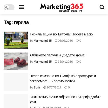
Tag:
герила
Герила акција во Битола: Носете маски!
by
Marketing365
08/06/2020
0
Облечете папучи и „Седете дома”
by
Marketing365
15/04/2020
0
Тизер кампања во Скопје која “растура“ и
“склопува“….човечки психи..
by
Boris
20/07/2017
0
Уништени улични објекти во Бугарија добија
очи