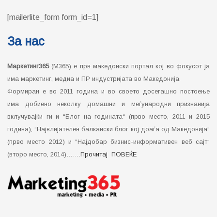
[mailerlite_form form_id=1]
За нас
Маркетинг365
(М365) е прв македонски портал кој во фокусот ја
има маркетинг, медиа и ПР индустријата во Македонија.
Формиран е во 2011 година и во своето досегашно постоење
има добиено неколку домашни и меѓународни признанија
вклучувајќи ги и “Блог на годината“ (прво место, 2011 и 2015
година), “Највлијателен балкански блог кој доаѓа од Македонија“
(прво место 2012) и “Најдобар бизнис-информативен веб сајт“
(второ место, 2014)…….
Прочитај ПОВЕЌЕ