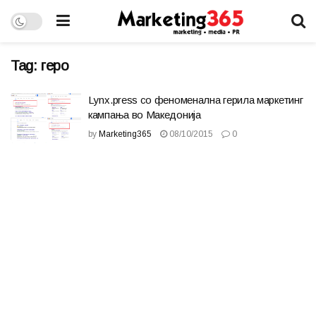
Tag:
геро
Lynx.press со феноменална герила маркетинг
кампања во Македонија
by
Marketing365
08/10/2015
0