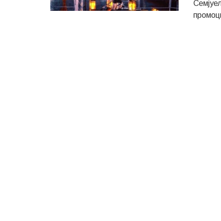
Семјуел
промоци