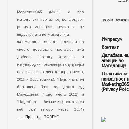
Маркетинг365
(М365) е прв
македонски портал кој во фокусот
ја има маркетинг, медиа и ПР
индустријата во Македонија.
Импресум
Формиран е во 2011 година и во
Контакт
своето досегашно постоење има
Датабаза на
добиено неколку домашни и
агенции во
меѓународни признанија вклучувајќи
Македонија
ги и “Блог на годината“ (прво место,
Политика за
приватност 
2011 и 2015 година), “Највлијателен
Marketing36
балкански блог кој доаѓа од
(Privacy Polic
Македонија“ (прво место 2012) и
“Најдобар бизнис-информативен
веб сајт“ (второ место, 2014)
…….
Прочитај ПОВЕЌЕ