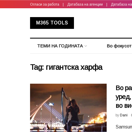
Огласи за работа
|
Датабаза на агенции
|
Датабаза н
M365 TOOLS
ТЕМИ НА ГОДИНАТА
Во фокусот
Tag:
гигантска харфа
Во ра
уред,
во ви
by
Dani
Samsun