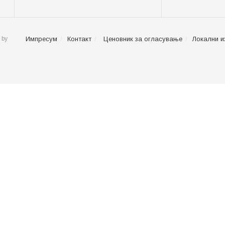
 by
Импресум
Контакт
Ценовник за огласување
Локални и