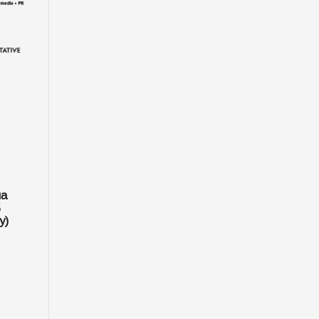
на
5
y)