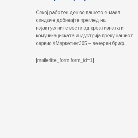
Секој работен ден во вашето е-маил
сандаче добивајте преглед на
најактуелните вести од креативната и
комуникациската индустрија преку нашиот
сервис #Маркетинг365 – вечерен бриф.
[mailerlite_form form_id=1]