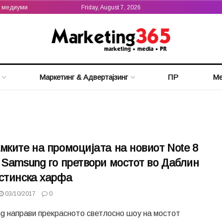
а медиуми
Friday, August 7, 2026
Маркетинг & Адвертајзинг
ПР
Ме
мките на промоцијата на новиот Note 8
 Samsung го претвори мостот во Даблин
стинска харфа
03/10/2017
0
g направи прекрасното светлосно шоу на мостот