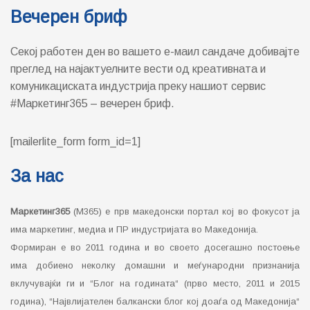
Вечерен бриф
Секој работен ден во вашето е-маил сандаче добивајте
преглед на најактуелните вести од креативната и
комуникациската индустрија преку нашиот сервис
#Маркетинг365 – вечерен бриф.
[mailerlite_form form_id=1]
За нас
Маркетинг365
(М365) е прв македонски портал кој во фокусот ја
има маркетинг, медиа и ПР индустријата во Македонија.
Формиран е во 2011 година и во своето досегашно постоење
има добиено неколку домашни и меѓународни признанија
вклучувајќи ги и “Блог на годината“ (прво место, 2011 и 2015
година), “Највлијателен балкански блог кој доаѓа од Македонија“