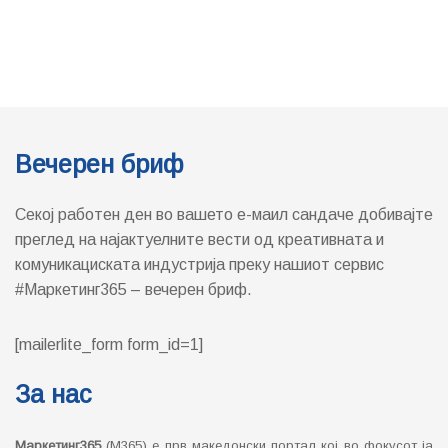
Вечерен бриф
Секој работен ден во вашето е-маил сандаче добивајте
преглед на најактуелните вести од креативната и
комуникациската индустрија преку нашиот сервис
#Маркетинг365 – вечерен бриф.
[mailerlite_form form_id=1]
За нас
Маркетинг365
(М365) е прв македонски портал кој во фокусот ја