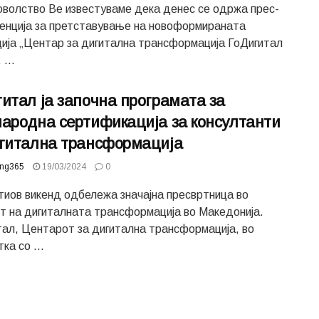
оволство Ве известуваме дека денес се одржа прес-
енција за претставување на новоформираната
ија „Центар за дигитална трансформација ГоДигитал
 ...
итал ја започна програмата за
народна сертификација за консултанти
игитална трансформација
ing365
19/03/2024
0
тиов викенд одбележа значајна пресвртница во
т на дигиталната трансформација во Македонија.
тал, Центарот за дигитална трансформација, во
ка со ...