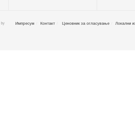
 by
Импресум
Контакт
Ценовник за огласување
Локални и