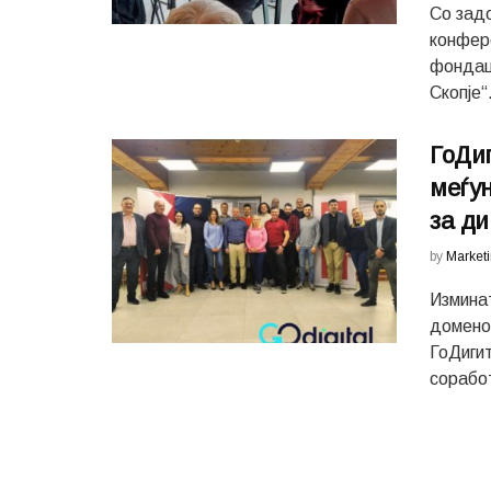
Со зад
конфер
фондац
Скопје“.
ГоДиг
меѓу
за д
by
Market
Измина
домено
ГоДиги
соработ