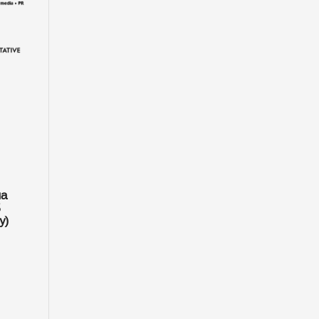
на
5
y)