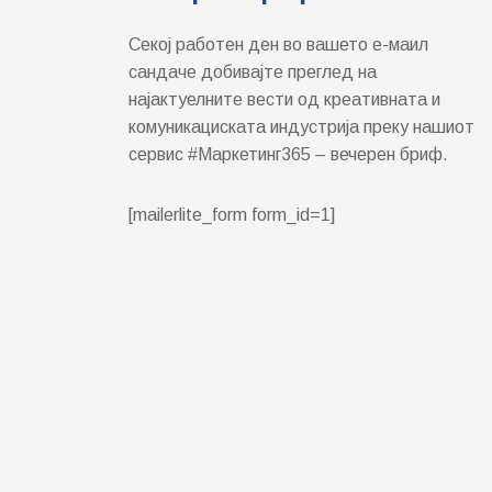
Секој работен ден во вашето е-маил
сандаче добивајте преглед на
најактуелните вести од креативната и
комуникациската индустрија преку нашиот
сервис #Маркетинг365 – вечерен бриф.
[mailerlite_form form_id=1]