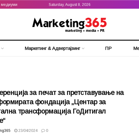
а медиуми
Saturday, August 8, 2026
Маркетинг & Адвертајзинг
ПР
Ме
ренција за печат за претставување на
формирата фондација „Центар за
тална трансформација ГоДитигал
е“
ing365
23/04/2024
0