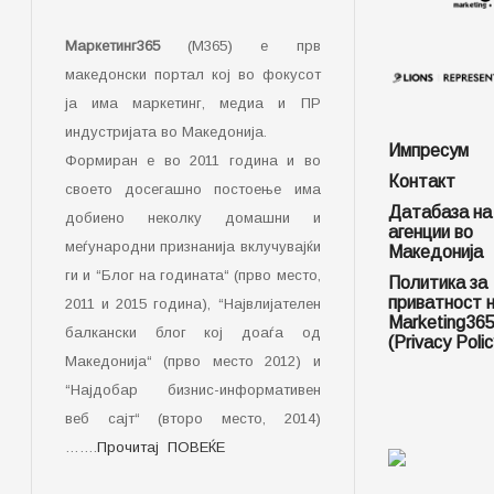
Маркетинг365
(М365) е прв
македонски портал кој во фокусот
ја има маркетинг, медиа и ПР
индустријата во Македонија.
Импресум
Формиран е во 2011 година и во
Контакт
своето досегашно постоење има
Датабаза на
добиено неколку домашни и
агенции во
меѓународни признанија вклучувајќи
Македонија
ги и “Блог на годината“ (прво место,
Политика за
приватност 
2011 и 2015 година), “Највлијателен
Marketing36
балкански блог кој доаѓа од
(Privacy Polic
Македонија“ (прво место 2012) и
“Најдобар бизнис-информативен
веб сајт“ (второ место, 2014)
…….
Прочитај ПОВЕЌЕ