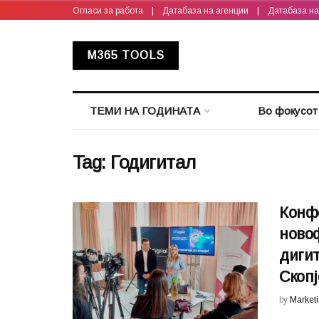
Огласи за работа
|
Датабаза на агенции
|
Датабаза н
M365 TOOLS
ТЕМИ НА ГОДИНАТА
Во фокусот
Tag:
Годигитал
Конфе
ново
диги
Скопј
by
Market