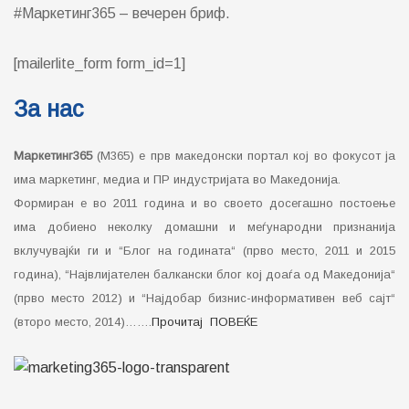
#Маркетинг365 – вечерен бриф.
[mailerlite_form form_id=1]
За нас
Маркетинг365
(М365) е прв македонски портал кој во фокусот ја
има маркетинг, медиа и ПР индустријата во Македонија.
Формиран е во 2011 година и во своето досегашно постоење
има добиено неколку домашни и меѓународни признанија
вклучувајќи ги и “Блог на годината“ (прво место, 2011 и 2015
година), “Највлијателен балкански блог кој доаѓа од Македонија“
(прво место 2012) и “Најдобар бизнис-информативен веб сајт“
(второ место, 2014)…….
Прочитај ПОВЕЌЕ