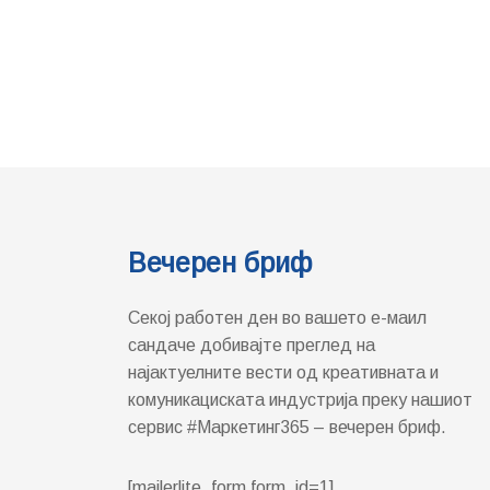
Вечерен бриф
Секој работен ден во вашето е-маил
сандаче добивајте преглед на
најактуелните вести од креативната и
комуникациската индустрија преку нашиот
сервис #Маркетинг365 – вечерен бриф.
[mailerlite_form form_id=1]