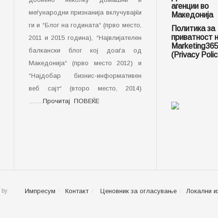
агенции во
меѓународни признанија вклучувајќи
Македонија
ги и “Блог на годината“ (прво место,
Политика за
приватност 
2011 и 2015 година), “Највлијателен
Marketing36
балкански блог кој доаѓа од
(Privacy Polic
Македонија“ (прво место 2012) и
“Најдобар бизнис-информативен
веб сајт“ (второ место, 2014)
…….
Прочитај ПОВЕЌЕ
 by
Импресум
Контакт
Ценовник за огласување
Локални и