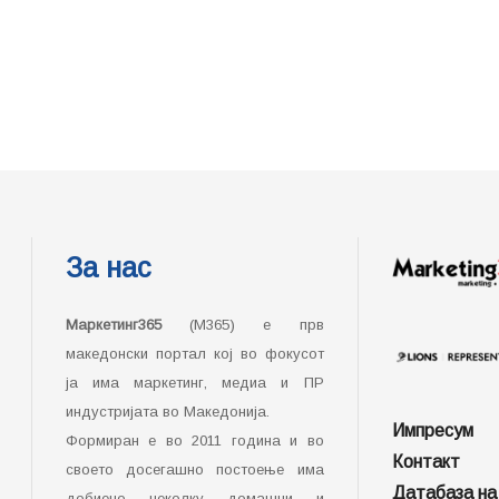
За нас
Маркетинг365
(М365) е прв
македонски портал кој во фокусот
ја има маркетинг, медиа и ПР
индустријата во Македонија.
Импресум
Формиран е во 2011 година и во
Контакт
своето досегашно постоење има
Датабаза на
добиено неколку домашни и