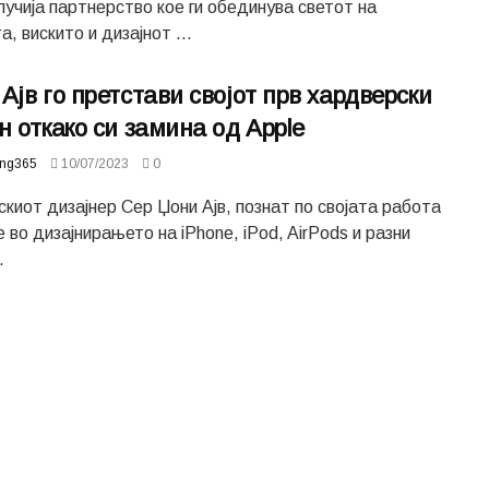
учија партнерство кое ги обединува светот на
а, вискито и дизајнот ...
Ајв го претстави својот прв хардверски
н откако си замина од Apple
ing365
10/07/2023
0
киот дизајнер Сер Џони Ајв, познат по својата работа
e во дизајнирањето на iPhone, iPod, AirPods и разни
.