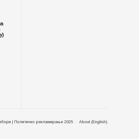
на
5
y)
збори | Политичко рекламирање 2025
About (English)