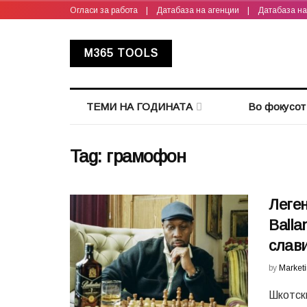
Огласи за работа
|
Датабаза на агенции
|
Датабаза н
M365 TOOLS
ТЕМИ НА ГОДИНАТА
Во фокусот
Tag:
грамофон
Леген
Balla
слав
by
Market
Шкотски