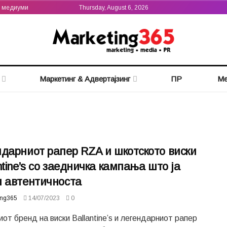
а медиуми
Thursday, August 6, 2026
Маркетинг & Адвертајзинг
ПР
Ме
дарниот рапер RZA и шкотското виски
ntine’s со заедничка кампања што ја
и автентичноста
ing365
14/07/2023
0
от бренд на виски Ballantine’s и легендарниот рапер