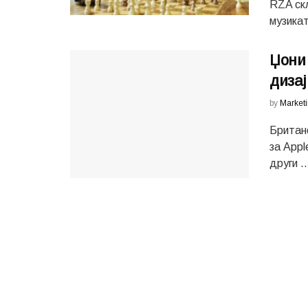
RZA скл
музикат
Џони 
дизај
by
Market
Британс
за Appl
други ..