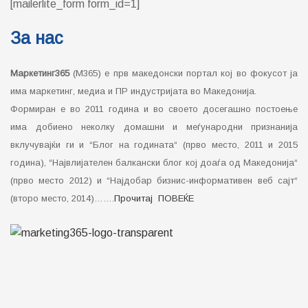
[mailerlite_form form_id=1]
За нас
Маркетинг365
(М365) е прв македонски портал кој во фокусот ја
има маркетинг, медиа и ПР индустријата во Македонија.
Формиран е во 2011 година и во своето досегашно постоење
има добиено неколку домашни и меѓународни признанија
вклучувајќи ги и “Блог на годината“ (прво место, 2011 и 2015
година), “Највлијателен балкански блог кој доаѓа од Македонија“
(прво место 2012) и “Најдобар бизнис-информативен веб сајт“
(второ место, 2014)…….
Прочитај ПОВЕЌЕ