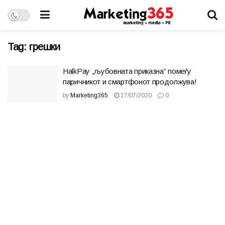
Tag:
грешки
HalkPay „љубовната приказна” помеѓу
паричникот и смартфонот продолжува!
by
Marketing365
17/07/2020
0