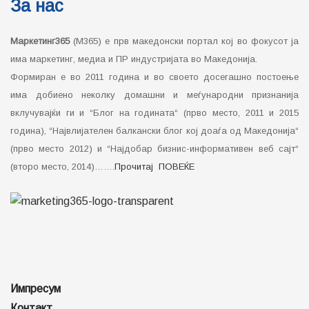
За нас
Маркетинг365
(М365) е прв македонски портал кој во фокусот ја
има маркетинг, медиа и ПР индустријата во Македонија.
Формиран е во 2011 година и во своето досегашно постоење
има добиено неколку домашни и меѓународни признанија
вклучувајќи ги и “Блог на годината“ (прво место, 2011 и 2015
година), “Највлијателен балкански блог кој доаѓа од Македонија“
(прво место 2012) и “Најдобар бизнис-информативен веб сајт“
(второ место, 2014)…….
Прочитај ПОВЕЌЕ
Импресум
Контакт