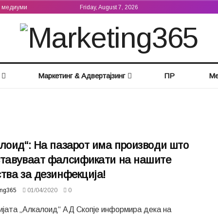
а медиуми
Friday, August 7, 2026
Маркетинг & Адвертајзинг
ПР
Ме
лоид“: На пазарот има производи што
ставуваат фалсификати на нашите
тва за дезинфекција!
ing365
01/04/2020
0
ијата „Алкалоид“ АД Скопје информира дека на