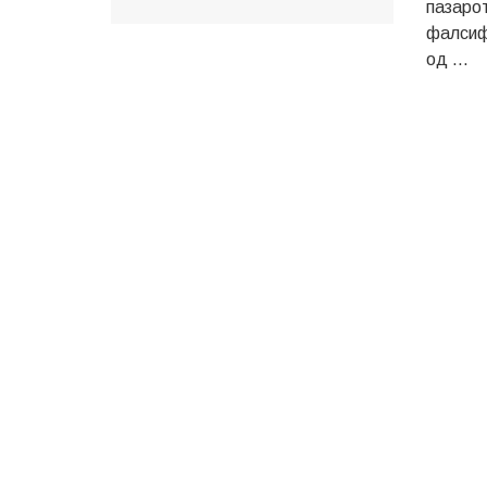
пазарот
фалсиф
од ...