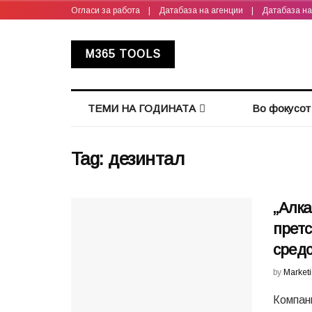
Огласи за работа
|
Датабаза на агенции
|
Датабаза н
M365 TOOLS
ТЕМИ НА ГОДИНАТА
Во фокусот
Tag:
дезинтал
„Алка
прет
средс
by
Market
Компан