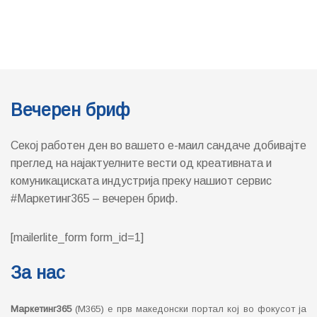
Вечерен бриф
Секој работен ден во вашето е-маил сандаче добивајте
преглед на најактуелните вести од креативната и
комуникациската индустрија преку нашиот сервис
#Маркетинг365 – вечерен бриф.
[mailerlite_form form_id=1]
За нас
Маркетинг365
(М365) е прв македонски портал кој во фокусот ја