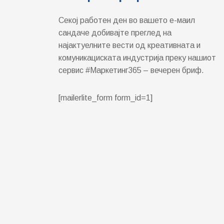
Секој работен ден во вашето е-маил
сандаче добивајте преглед на
најактуелните вести од креативната и
комуникациската индустрија преку нашиот
сервис #Маркетинг365 – вечерен бриф.
[mailerlite_form form_id=1]