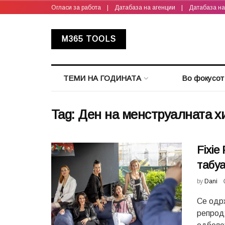
Огласи за работа
|
Датабаза на агенции
|
Датабаза н
M365 TOOLS
ТЕМИ НА ГОДИНАТА
Во фокусот
Tag:
Ден на менструалната х
Fixie
табуа
by
Dani
Се одр
репроду