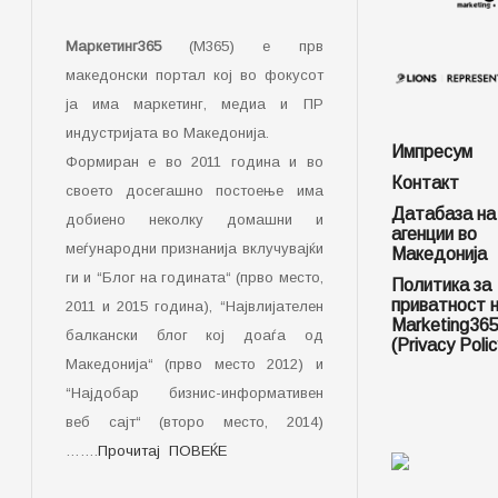
Маркетинг365
(М365) е прв
македонски портал кој во фокусот
ја има маркетинг, медиа и ПР
индустријата во Македонија.
Импресум
Формиран е во 2011 година и во
Контакт
своето досегашно постоење има
Датабаза на
добиено неколку домашни и
агенции во
меѓународни признанија вклучувајќи
Македонија
ги и “Блог на годината“ (прво место,
Политика за
приватност 
2011 и 2015 година), “Највлијателен
Marketing36
балкански блог кој доаѓа од
(Privacy Polic
Македонија“ (прво место 2012) и
“Најдобар бизнис-информативен
веб сајт“ (второ место, 2014)
…….
Прочитај ПОВЕЌЕ