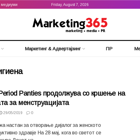
а медиуми
Friday, August 7, 2026
Маркетинг & Адвертајзинг
ПР
Ме
игиена
 Period Panties продолжува со кршење на
та за менструацијата
29/05/2019
0
жа настан за отворање дијалог за женското
ктивно здравје На 28 мај, кога во светот се