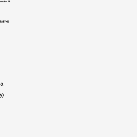
на
5
y)