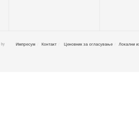
 by
Импресум
Контакт
Ценовник за огласување
Локални и