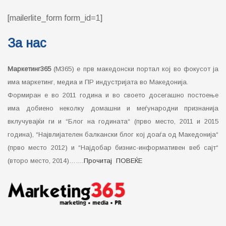
[mailerlite_form form_id=1]
За нас
Маркетинг365
(М365) е прв македонски портал кој во фокусот ја
има маркетинг, медиа и ПР индустријата во Македонија.
Формиран е во 2011 година и во своето досегашно постоење
има добиено неколку домашни и меѓународни признанија
вклучувајќи ги и “Блог на годината“ (прво место, 2011 и 2015
година), “Највлијателен балкански блог кој доаѓа од Македонија“
(прво место 2012) и “Најдобар бизнис-информативен веб сајт“
(второ место, 2014)…….
Прочитај ПОВЕЌЕ