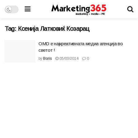
Tag:
Ксенија Латковиќ Кoзарац
OMD е најкреативната медиа агенција во
светот !
by
Boris
05/03/2014
0