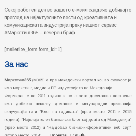
Секој работен ден во вашето е-маил сандаче добивајте
преглед на најактуелните вести од креативната и
комуникациската индустрија преку нашиот сервис
#Маркетинг365 – вечерен бриф.
[mailerlite_form form_id=1]
За нас
Маркетинг365
(М365) е прв македонски портал кој во фокусот ја
има маркетинг, медиа и ПР индустријата во Македонија.
Формиран е во 2011 година и во своето досегашно постоење
има добиено неколку домашни и меѓународни признанија
вклучувајќи ги и “Блог на годината“ (прво место, 2011 и 2015
година), “Највлијателен балкански блог кој доаѓа од Македонија“
(прво место 2012) и “Најдобар бизнис-информативен веб сајт“
(второ место, 2014)…….
Прочитај ПОВЕЌЕ