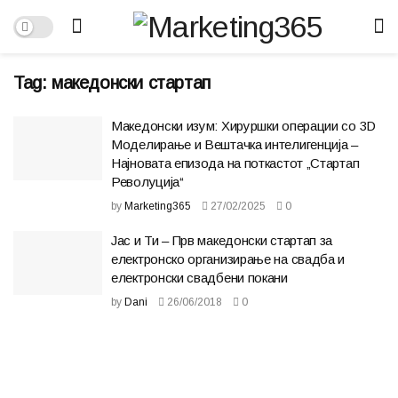
Tag:
македонски стартап
Македонски изум: Хируршки операции со 3D
Моделирање и Вештачка интелигенција –
Најновата епизода на поткастот „Стартап
Револуција“
by
Marketing365
27/02/2025
0
Јас и Ти – Прв македонски стартап за
електронско организирање на свадба и
електронски свадбени покани
by
Dani
26/06/2018
0