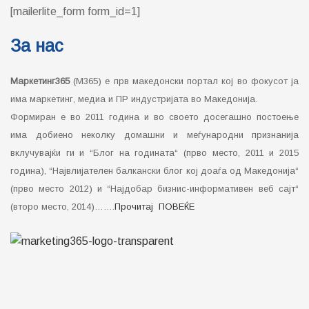
[mailerlite_form form_id=1]
За нас
Маркетинг365
(М365) е прв македонски портал кој во фокусот ја
има маркетинг, медиа и ПР индустријата во Македонија.
Формиран е во 2011 година и во своето досегашно постоење
има добиено неколку домашни и меѓународни признанија
вклучувајќи ги и “Блог на годината“ (прво место, 2011 и 2015
година), “Највлијателен балкански блог кој доаѓа од Македонија“
(прво место 2012) и “Најдобар бизнис-информативен веб сајт“
(второ место, 2014)…….
Прочитај ПОВЕЌЕ