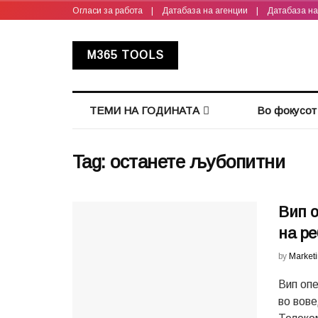
Огласи за работа
|
Датабаза на агенции
|
Датабаза н
M365 TOOLS
ТЕМИ НА ГОДИНАТА
Во фокусот
Tag:
останете љубопитни
Вип о
на р
by
Market
Вип оп
во вов