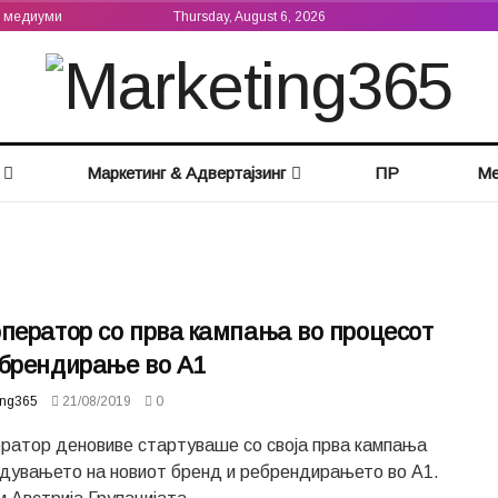
а медиуми
Thursday, August 6, 2026
Маркетинг & Адвертајзинг
ПР
Ме
ператор со прва кампања во процесот
ебрендирање во А1
ing365
21/08/2019
0
ератор деновиве стартуваше со своја прва кампања
едувањето на новиот бренд и ребрендирањето во А1.