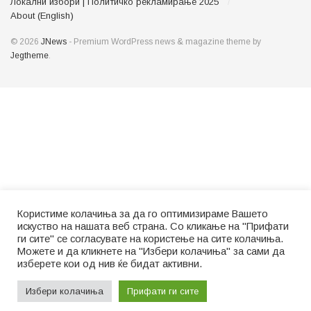
Локални избори | Политичко рекламирање 2025
About (English)
© 2026
JNews
- Premium WordPress news & magazine theme by
Jegtheme
.
Користиме колачиња за да го оптимизираме Вашето
искуство на нашата веб страна. Со кликање на "Прифати
ги сите" се согласувате на користење на сите колачиња.
Можете и да кликнете на "Избери колачиња" за сами да
изберете кои од нив ќе бидат активни.
Избери колачиња
Прифати ги сите