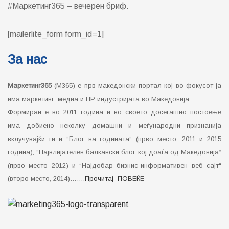
#Маркетинг365 – вечерен бриф.
[mailerlite_form form_id=1]
За нас
Маркетинг365
(М365) е прв македонски портал кој во фокусот ја
има маркетинг, медиа и ПР индустријата во Македонија.
Формиран е во 2011 година и во своето досегашно постоење
има добиено неколку домашни и меѓународни признанија
вклучувајќи ги и “Блог на годината“ (прво место, 2011 и 2015
година), “Највлијателен балкански блог кој доаѓа од Македонија“
(прво место 2012) и “Најдобар бизнис-информативен веб сајт“
(второ место, 2014)…….
Прочитај ПОВЕЌЕ