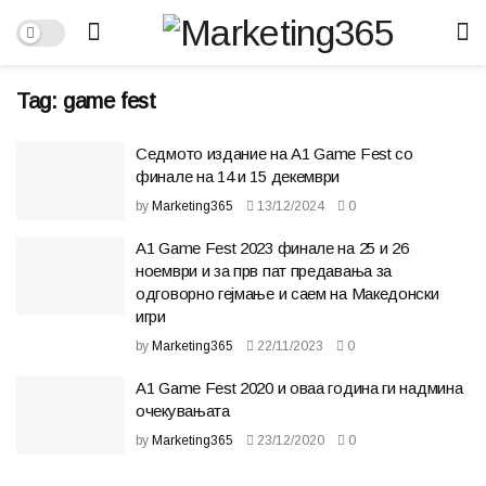
Tag:
game fest
Седмото издание на А1 Game Fest со
финале на 14 и 15 декември
by
Marketing365
13/12/2024
0
А1 Game Fest 2023 финале на 25 и 26
ноември и за прв пат предавања за
одговорно гејмање и саем на Македонски
игри
by
Marketing365
22/11/2023
0
А1 Game Fest 2020 и оваа година ги надмина
очекувањата
by
Marketing365
23/12/2020
0