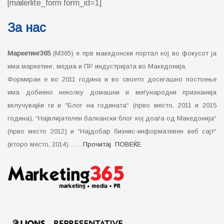
[mailerlite_form form_id=1]
За нас
Маркетинг365
(М365) е прв македонски портал кој во фокусот ја
има маркетинг, медиа и ПР индустријата во Македонија.
Формиран е во 2011 година и во своето досегашно постоење
има добиено неколку домашни и меѓународни признанија
вклучувајќи ги и “Блог на годината“ (прво место, 2011 и 2015
година), “Највлијателен балкански блог кој доаѓа од Македонија“
(прво место 2012) и “Најдобар бизнис-информативен веб сајт“
(второ место, 2014)…….
Прочитај ПОВЕЌЕ