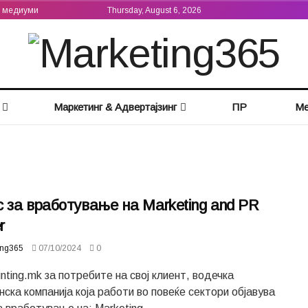
а медиуми
Thursday, August 6, 2026
Маркетинг & Адвертајзинг
ПР
Ме
 за вработување на Marketing and PR
r
ing365
07/10/2024
0
ting.mk за потребите на свој клиент, водечка
ска компанија која работи во повеќе сектори објавува