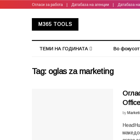
Огласи за работа
|
Датабаза на агенции
|
Датабаза н
M365 TOOLS
ТЕМИ НА ГОДИНАТА
Во фокусот
Tag:
oglas za marketing
Оглас
Office
by
Market
HeadHun
македон