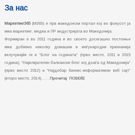
За нас
Маркетинг365
(М365) е прв македонски портал кој во фокусот ја
има маркетинг, медиа и ПР индустријата во Македонија.
Формиран е во 2011 година и во своето досегашно постоење
има добиено неколку домашни и меѓународни признанија
вклучувајќи ги и “Блог на годината“ (прво место, 2011 и 2015
година), “Највлијателен балкански блог кој доаѓа од Македонија“
(прво место 2012) и “Најдобар бизнис-информативен веб сајт“
(второ место, 2014)…….
Прочитај ПОВЕЌЕ