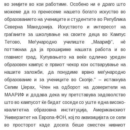
во земјите во кои работиме. Особено ни е драго што
можеме да го пренесеме нашето богато искуство во
образованието на учениците и студентите во Република
Северна Македонија. Искуството и интересот на
граѓаните за школување на своите деца во Кампус
Тетово, Меѓународно училиште „Маариф“, нѐ
поттикнаа да ја прошириме нашата работа и во
главниот град. Купувањето на веќе одлично уреден
образовен кампус е првиот чекор кон остварување на
нашите заложби, да понудиме врвно меѓународно
образование и за учениците во Скопје.“ – истакнува
Селим Џерах, Член на одборот на доверители на
МААРИФ и додава дека му претставува задоволство
што во кампусот ќе бидат соседи со уште една високо-
квалитетна образовна институција, Американскиот
Универзитет на Европа-ФОН, кој по аквизицијата се сели
во просторот каде досега беше сместен нивниот