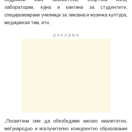
лаборатории, кујна и кантина за студентите,
специјализирани училници за ликовна и музичка култура,
медицински тим, итн.
р е к л а м a
„Посветени сме да обезбедиме високо квалитетно,
меѓународно и исклучително конкурентно образование