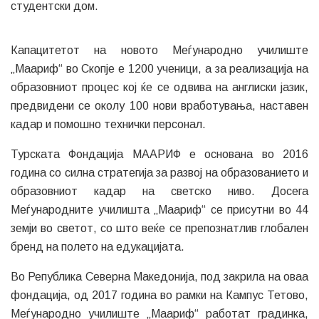
студентски дом.
Капацитетот на новото Меѓународно училиште
„Маариф“ во Скопје е 1200 ученици, а за реализација на
образовниот процес кој ќе се одвива на англиски јазик,
предвидени се околу 100 нови вработувања, наставен
кадар и помошно технички персонал.
Турската Фондација МААРИФ е основана во 2016
година со силна стратегија за развој на образованието и
образовниот кадар на светско ниво. Досега
Меѓународните училишта „Маариф“ се присутни во 44
земји во светот, со што веќе се препознатлив глобален
бренд на полето на едукацијата.
Во Република Северна Македонија, под закрила на оваа
фондација, од 2017 година во рамки на Кампус Тетово,
Меѓународно училиште „Маариф“ работат градинка,