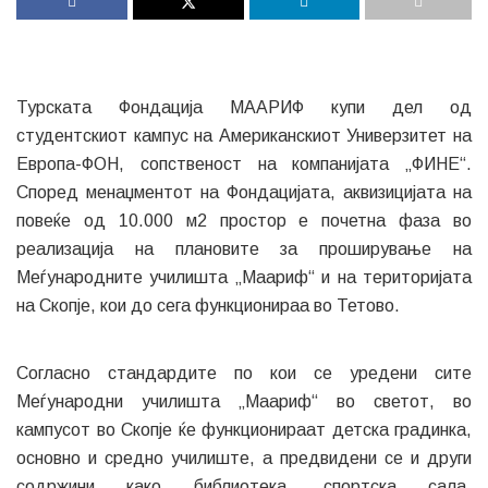
Турската Фондација МААРИФ купи дел од
студентскиот кампус на Американскиот Универзитет на
Европа-ФОН, сопственост на компанијата „ФИНЕ“.
Според менаџментот на Фондацијата, аквизицијата на
повеќе од 10.000 м2 простор е почетна фаза во
реализација на плановите за проширување на
Меѓународните училишта „Маариф“ и на територијата
на Скопје, кои до сега функционираа во Тетово.
Согласно стандардите по кои се уредени сите
Меѓународни училишта „Маариф“ во светот, во
кампусот во Скопје ќе функционираат детска градинка,
основно и средно училиште, а предвидени се и други
содржини како библиотека, спортска сала,