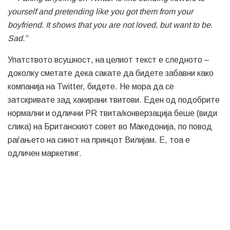
yourself and pretending like you got them from your
boyfriend. It shows that you are not loved, but want to be.
Sad.”
Упатството всушност, на целиот текст е следното –
доколку сметате дека сакате да бидете забавни како
компанија на Twitter, бидете. Не мора да се
затскривате зад хакирани твитови. Еден од подобрите
нормални и одлични PR твита/конверзација беше (види
слика) на Британскиот совет во Македонија, по повод
раѓањето на синот на принцот Вилијам. Е, тоа е
одличен маркетинг.