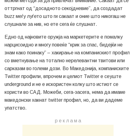
можни методи за да привлечат внимание. Сакаат да се
оттргнат од “досадното секојдневие”, да создадат
buzz меѓу луѓето што ги сакаат и оние што никогаш не
слушнале за нив, но ете сега ќе слушнат.
Едно од најновите оружја на маркетерите е помалку
нарцисоидно и многу повеќе “крик за спас, бидејќи не
знам како поинаку” – хакирање на компанискиот профил
со вметнување на тотално нерелевантни твитови или
сарказам во големи дози. Во Македонија, компаниските
Twitter профили, впрочем и целиот Twitter е сеуште
underground и не е искористен колку што истиот се
користи во САД. Можеби, сега-засега, нема да имаме
македонски хакнат twitter профил, но, да ви дадеме
упатство.
р е к л а м a