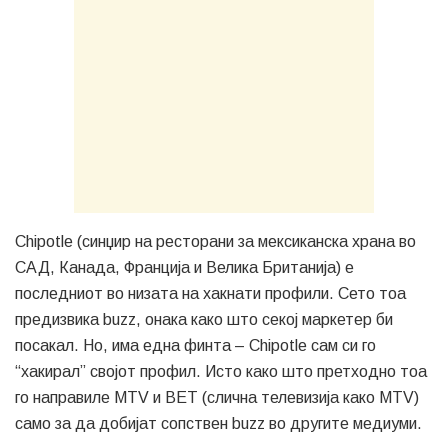
Chipotle (синџир на ресторани за мексиканска храна во
САД, Канада, Франција и Велика Британија) е
последниот во низата на хакнати профили. Сето тоа
предизвика buzz, онака како што секој маркетер би
посакал. Но, има една финта – Chipotle сам си го
“хакирал” својот профил. Исто како што претходно тоа
го направиле MTV и BET (слична телевизија како MTV)
само за да добијат сопствен buzz во другите медиуми.