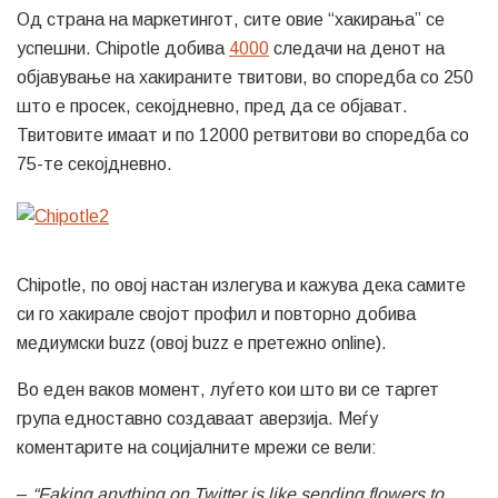
Од страна на маркетингот, сите овие “хакирања” се
успешни. Chipotle добива
4000
следачи на денот на
објавување на хакираните твитови, во споредба со 250
што е просек, секојдневно, пред да се објават.
Твитовите имаат и по 12000 ретвитови во споредба со
75-те секојдневно.
Chipotle, по овој настан излегува и кажува дека самите
си го хакирале својот профил и повторно добива
медиумски buzz (овој buzz е претежно online).
Во еден ваков момент, луѓето кои што ви се таргет
група едноставно создаваат аверзија. Меѓу
коментарите на социјалните мрежи се вели:
–
“Faking anything on Twitter is like sending flowers to