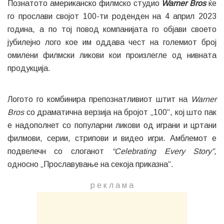
Познатото американско филмско студио
Warner Bros
ќе
го прослави својот 100-ти роденден на 4 април 2023
година, а по тој повод компанијата го објави своето
јубилејно лого кое им оддава чест на големиот број
омилени филмски ликови кои произлегле од нивната
продукција.
Логото го комбинира препознатливиот штит на
Warner
Bros
со драматична верзија на бројот „100“, кој што пак
е надополнет со популарни ликови од играни и цртани
филмови, серии, стрипови и видео игри. Амблемот е
подвелечн со слоганот
“Celebrating Every Story”
,
односно „Прославување на секоја приказна“.
р е к л а м a