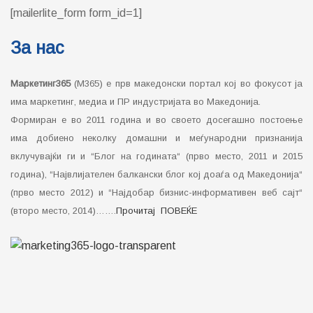
[mailerlite_form form_id=1]
За нас
Маркетинг365
(М365) е прв македонски портал кој во фокусот ја
има маркетинг, медиа и ПР индустријата во Македонија.
Формиран е во 2011 година и во своето досегашно постоење
има добиено неколку домашни и меѓународни признанија
вклучувајќи ги и “Блог на годината“ (прво место, 2011 и 2015
година), “Највлијателен балкански блог кој доаѓа од Македонија“
(прво место 2012) и “Најдобар бизнис-информативен веб сајт“
(второ место, 2014)…….
Прочитај ПОВЕЌЕ