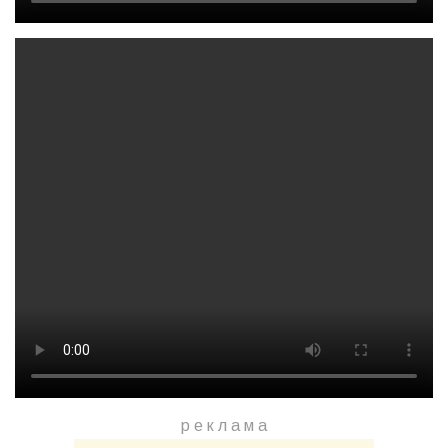
р е к л а м a