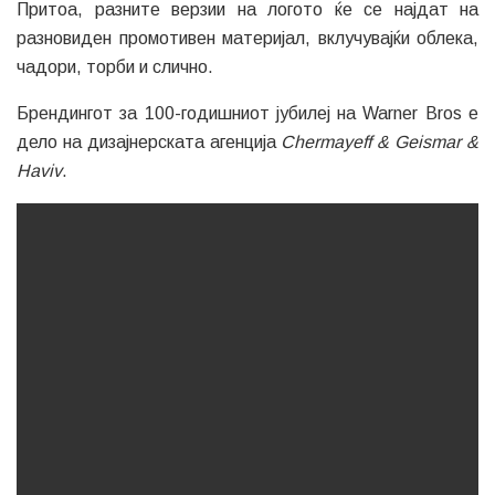
Притоа, разните верзии на логото ќе се најдат на
разновиден промотивен материјал, вклучувајќи облека,
чадори, торби и слично.
Брендингот за 100-годишниот јубилеј на Warner Bros е
дело на дизајнерската агенција
Chermayeff & Geismar &
Haviv
.