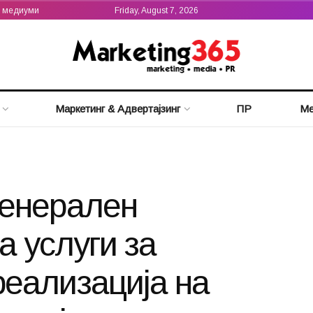
а медиуми
Friday, August 7, 2026
Маркетинг & Адвертајзинг
ПР
Ме
Генерален
а услуги за
еализација на