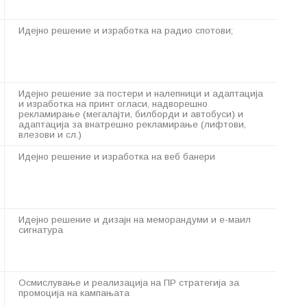
Идејно решение и изработка на радио спотови;
Идејно решение за постери и налепници и адаптација
и изработка на принт огласи, надворешно
рекламирање (мегалајти, билборди и автобуси) и
адаптација за внатрешно рекламирање (лифтови,
влезови и сл.)
Идејно решение и изработка на веб банери
Идејно решение и дизајн на меморандуми и е-маил
сигнатура
Осмислување и реализација на ПР стратегија за
промоција на кампањата