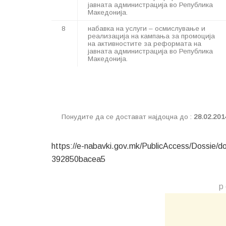
јавната администрација во Република
Македонија.
8
набавка на услуги – осмислување и
реализација на кампања за промоција
на активностите за реформата на
јавната администрација во Република
Македонија.
Понудите да се достават најдоцна до :
28.02.201
https://e-nabavki.gov.mk/PublicAccess/Dossie
392850bacea5
р 