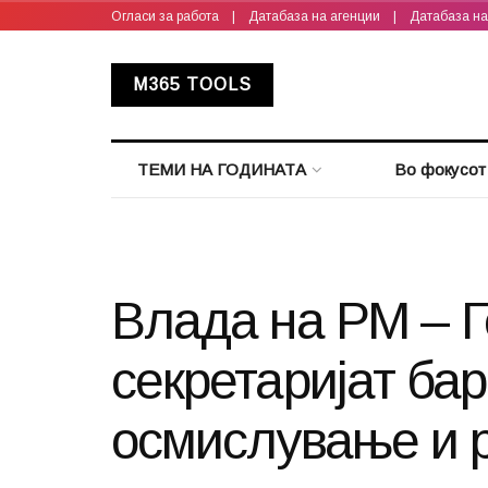
Огласи за работа
|
Датабаза на агенции
|
Датабаза н
M365 TOOLS
ТЕМИ НА ГОДИНАТА
Во фокусот
Влада на РМ – 
секретаријат бар
осмислување и р