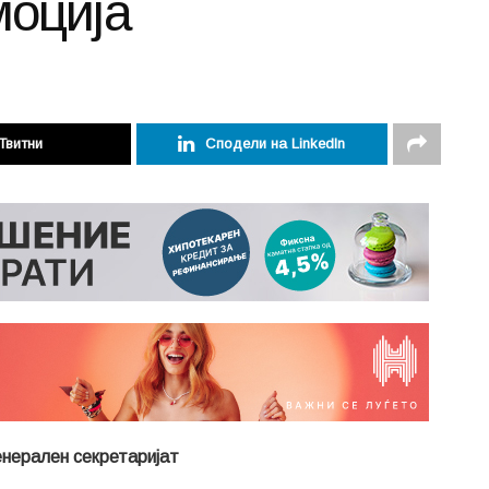
моција
Твитни
Сподели на LinkedIn
нерален секретаријат