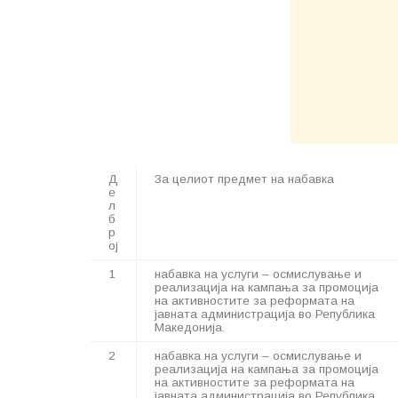
Д
За целиот предмет на набавка
е
л
б
р
ој
1
набавка на услуги – осмислување и
реализација на кампања за промоција
на активностите за реформата на
јавната администрација во Република
Македонија.
2
набавка на услуги – осмислување и
реализација на кампања за промоција
на активностите за реформата на
јавната администрација во Република