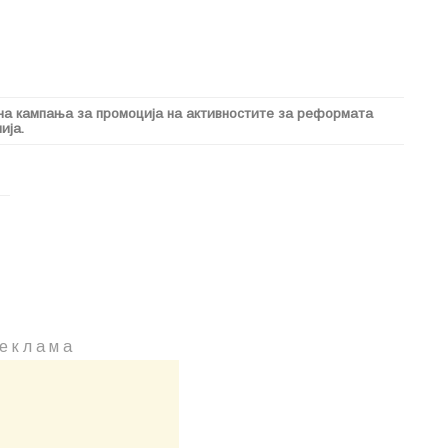
 на кампања за промоција на активностите за реформата
ија.
е к л а м a