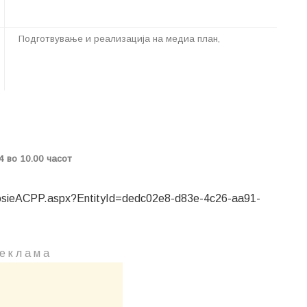
Подготвување и реализација на медиа план,
4 во 10.00 часот
/dosieACPP.aspx?EntityId=dedc02e8-d83e-4c26-aa91-
е к л а м a