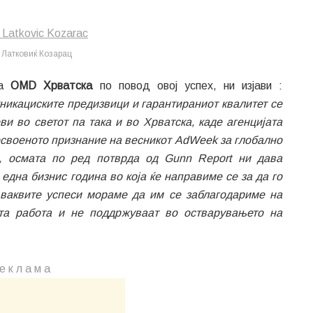
 Латковиќ Кoзарац
на
OMD Хрватска
по повод овој успех, ни изјави :
икациските предизвици и гарантираниот квалитет се
и во светот па така и во Хрватска, каде агенцијата
освоеното признание на весникот AdWeek за глобално
а, осмата по ред потврда од Gunn Report ни дава
една бизнис година во која ќе направиме се за да го
 ваквите успеси мораме да им се заблагодариме на
та работа и не поддржуваат во остварувањето на
е к л а м a