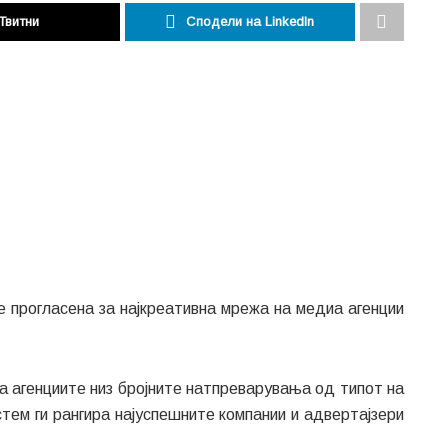
Твитни
Сподели на LinkedIn
 прогласена за најкреативна мрежа на медиа агенции
а агенциите низ бројните натпреварувања од типот на
стем ги рангира најуспешните компании и адвертајзери