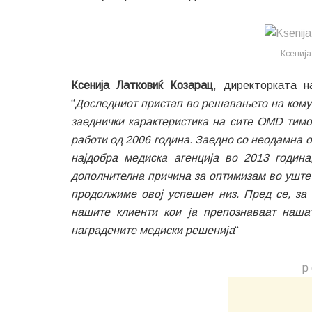
Ксенија
Ксенија Латковиќ Кoзарац
, директорката 
“
Доследниот пристап во решавањето на комун
заеднички карактеристика на сите OMD тимов
работи од 2006 година. Заедно со неодамна 
најдобра медиска агенција во 2013 годин
дополнителна причина за оптимизам во уште 
продолжиме овој успешен низ. Пред се, за
нашите клиенти кои ја препознаваат наша
наградените медиски решенија
“
р 