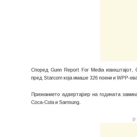
Според Gunn Report For Media извештајот, 
пред Starcom која имаше 326 поени и WPP-ева
Признанието адвертајзер на годината замина
Coca-Cola и Samsung.
р 