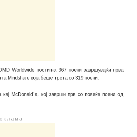
OMD Worldwide постигна 367 поени завршувајќи прва
та Mindshare која беше трета со 319 поени.
 кај McDonald`s, кој заврши прв со повеќе поени од
е к л а м a