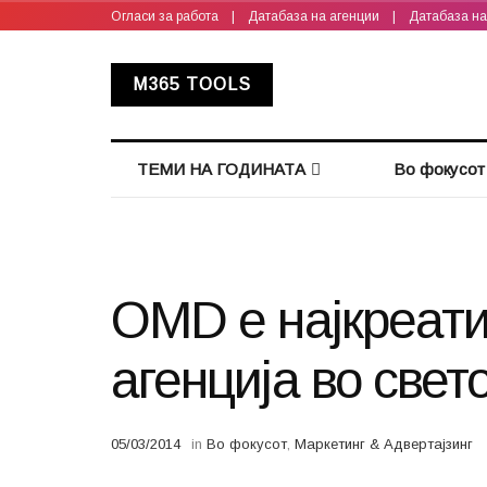
Огласи за работа
|
Датабаза на агенции
|
Датабаза н
M365 TOOLS
ТЕМИ НА ГОДИНАТА
Во фокусот
OMD е најкреат
агенција во свето
05/03/2014
in
Во фокусот
,
Маркетинг & Адвертајзинг