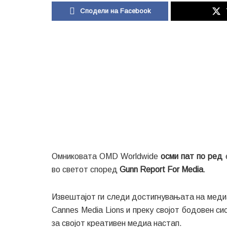
Сподели на Facebook
Омниковата OMD Worldwide
осми пат по ред
е
во светот според
Gunn Report For Media
.
Извештајот ги следи достигнувањата на меди
Cannes Media Lions и преку својот бодовен си
за својот креативен медиа настап.