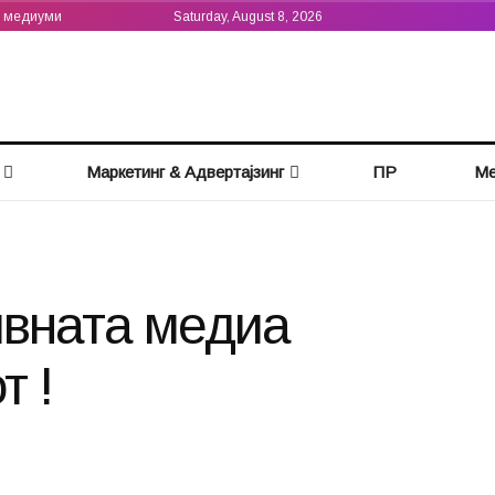
а медиуми
Saturday, August 8, 2026
Маркетинг & Адвертајзинг
ПР
Ме
ивната медиа
т !