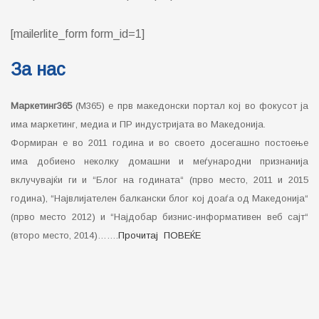
[mailerlite_form form_id=1]
За нас
Маркетинг365
(М365) е прв македонски портал кој во фокусот ја
има маркетинг, медиа и ПР индустријата во Македонија.
Формиран е во 2011 година и во своето досегашно постоење
има добиено неколку домашни и меѓународни признанија
вклучувајќи ги и “Блог на годината“ (прво место, 2011 и 2015
година), “Највлијателен балкански блог кој доаѓа од Македонија“
(прво место 2012) и “Најдобар бизнис-информативен веб сајт“
(второ место, 2014)…….
Прочитај ПОВЕЌЕ