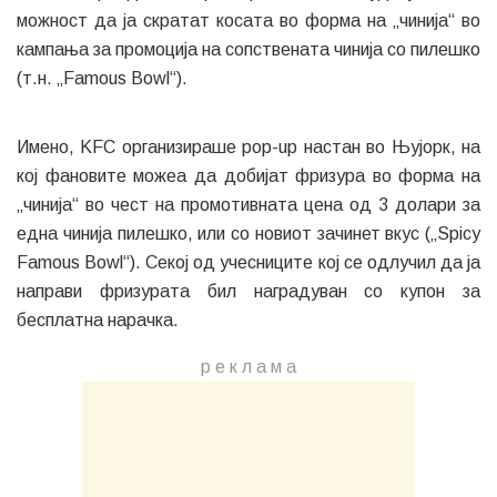
можност да ја скратат косата во форма на „чинија“ во
кампања за промоција на сопствената чинија со пилешко
(т.н. „Famous Bowl“).
Имено, KFC организираше pop-up настан во Њујорк, на
кој фановите можеа да добијат фризура во форма на
„чинија“ во чест на промотивната цена од 3 долари за
една чинија пилешко, или со новиот зачинет вкус („Spicy
Famous Bowl“). Секој од учесниците кој се одлучил да ја
направи фризурата бил наградуван со купон за
бесплатна нарачка.
р е к л а м a