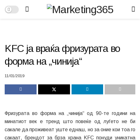
KFC ја враќа фризурата во
форма на „чинија“
11/01/2019
Фризурата во форма на „чинија“ од 90-те години на
минатиот век е тренд што повеќе од луѓето не би
сакале да проживеат уште еднаш, но за оние кои тоа го
сакаат, брендот за брза храна KFC понуди уникатна