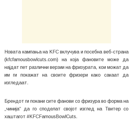
Новата кампања на KFC вклучува и посебна веб-страна
(kfcfamousbowlcuts.com) на која фановите може да
најдат пет различни верзии на фризурата, кои можат да
им ги покажат на своите фризери како сакаат да
изгледаат.
Брендот ги покани сите фанови со фризура во форма на
„чинија“ да го споделат својот изглед на Твитер со
хаштагот #KFCFamousBowlCuts.