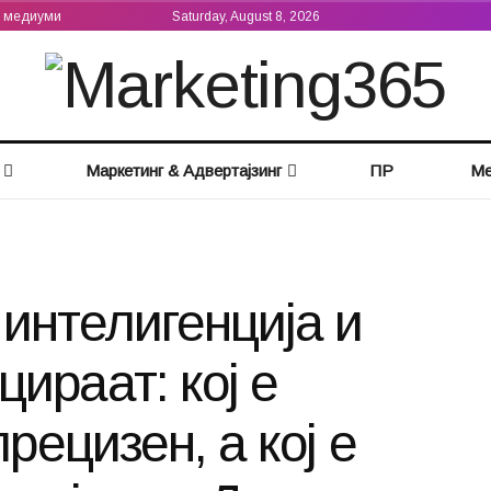
а медиуми
Saturday, August 8, 2026
Маркетинг & Адвертајзинг
ПР
Ме
 интелигенција и
ираат: кој е
прецизен, а кој е