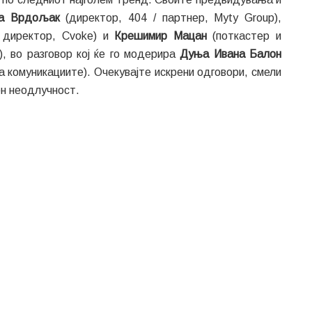
ла Врдољак
(директор, 404 / партнер, Myty Group),
н директор, Cvoke) и
Крешимир Мацан
(поткастер и
), во разговор кој ќе го модерира
Дуња Ивана Балон
 комуникациите). Очекувајте искрени одговори, смели
ен неодлучност.