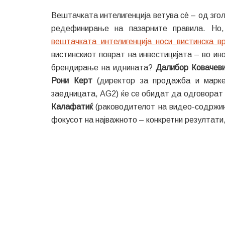
Вештачката интелигенција ветува сè – од зг
редефинирање на пазарните правила. Но
вештачката интелигенција носи вистинска 
вистинскиот поврат на инвестицијата – во и
брендирање на иднината?
Далибор Ковачев
Рони Керт
(директор за продажба и маркет
заедницата, AG2) ќе се обидат да одговорат
Калафатиќ
(раководителот на видео-содржини
фокусот на најважното – конкретни резултати,