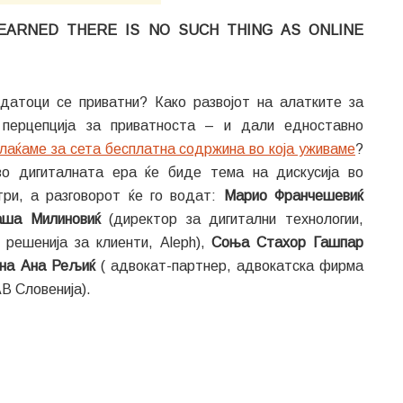
LEARNED THERE IS NO SUCH THING AS ONLINE
датоци се приватни? Како развојот на алатките за
 перцепција за приватноста – и дали едноставно
лаќаме за сета бесплатна содржина во која уживаме
?
о дигиталната ера ќе биде тема на дискусија во
ри, а разговорот ќе го водат:
Марио Франчешевиќ
аша Милиновиќ
(директор за дигитални технологии,
решенија за клиенти, Aleph),
Соња Стахор Гашпар
на Ана Рељиќ
( адвокат-партнер, адвокатска фирма
B Словенија).