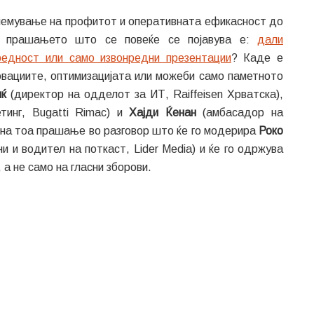
олемување на профитот и оперативната ефикасност до
, прашањето што се повеќе се појавува е:
дали
вредност или само извонредни презентации
? Каде е
новациите, оптимизацијата или можеби само паметното
иќ
(директор на одделот за ИТ, Raiffeisen Хрватска),
инг, Bugatti Rimac) и
Хајди Ќенан
(амбасадор на
 на тоа прашање во разговор што ќе го модерира
Роко
 и водител на поткаст, Lider Media) и ќе го одржува
 а не само на гласни зборови.