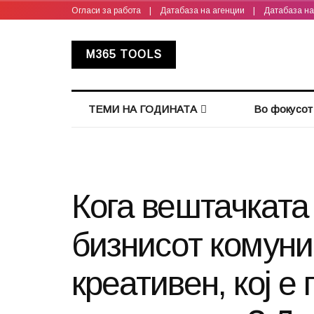
Огласи за работа
|
Датабаза на агенции
|
Датабаза н
M365 TOOLS
ТЕМИ НА ГОДИНАТА
Во фокусот
Кога вештачката
бизнисот комуниц
креативен, кој е 