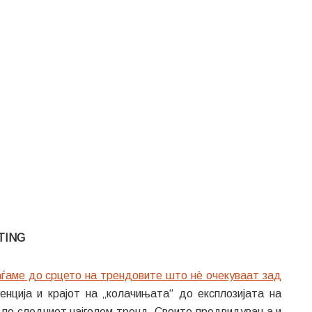
TING
ѓаме до срцето на трендовите што нè очекуваат зад
енција и крајот на „колачињата“ до експлозијата на
 по следниот најголем тренд. Своите предвидувања и