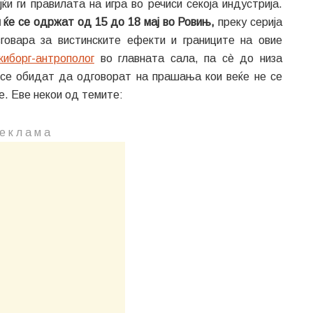
и ги правилата на игра во речиси секоја индустрија.
 ќе се одржат од 15 до 18 мај во Ровињ,
преку серија
говара за вистинските ефекти и границите на овие
киборг-антрополог
во главната сала, па сè до низа
е се обидат да одговорат на прашања кои веќе не се
е. Еве некои од темите:
е к л а м a