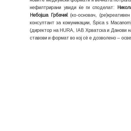
нефилтрирани увиди ќе ги споделат:
Нико
Небојша Грбачиќ
(ко-основач, (ре)креативе
консултант за комуникации, Špica s Macanom
(директор на HURA, IAB Хрватска и Данови на
ставови и формат во кој сè е дозволено – осв