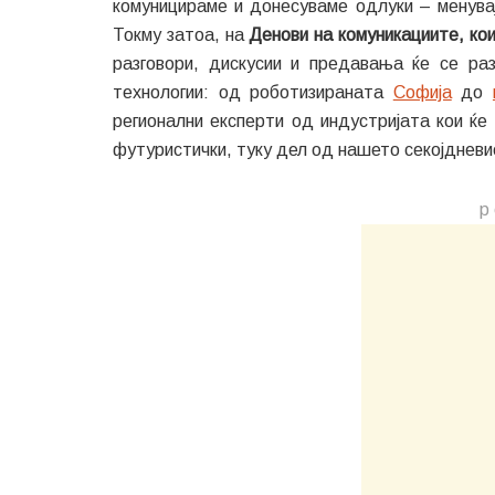
комуницираме и донесуваме одлуки – менувајќ
Токму затоа, на
Денови на комуникациите, кои
разговори, дискусии и предавања ќе се раз
технологии: од роботизираната
Софија
до
регионални експерти од индустријата кои ќ
футуристички, туку дел од нашето секојдневи
р 