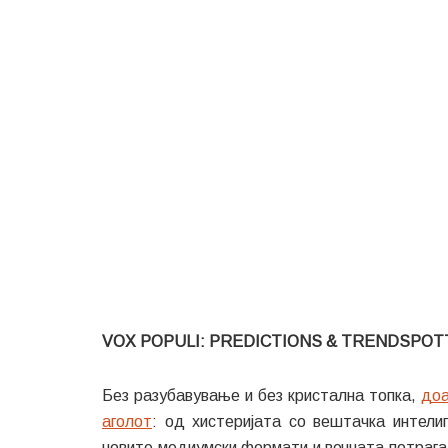
VOX POPULI: PREDICTIONS & TRENDSPOT
Без разубавување и без кристална топка,
доа
аголот
: од хистеријата со вештачка интелиг
новите медиумски формати и вечната потрага