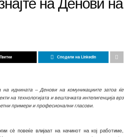
знајте на Денови на
Твитни
Сподели на LinkedIn
а на иднината – Денови на комуникациите затоа ќе
екти на технологијата и вештачката интелигенција врз
кретни примери и професионални гласови.
гии сè повеќе влијаат на начинот на кој работиме,