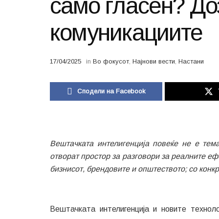
само гласен? До
комуникациите
17/04/2025
in
Во фокусот
,
Најнови вести
,
Настани
Сподели на Facebook
Вештачката интелигенција повеќе не е тем
отворат простор за разговори за реалните еф
бизнисот, брендовите и општеството; со кон
Вештачката интелигенција и новите техноло