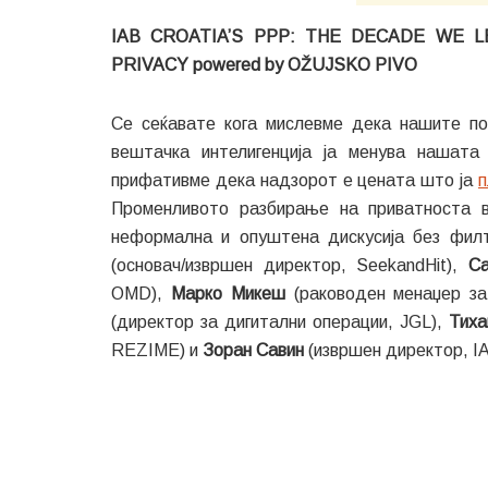
IAB CROATIA’S PPP: THE DECADE WE 
PRIVACY powered by OŽUJSKO PIVO
Се сеќавате кога мислевме дека нашите по
вештачка интелигенција ја менува нашата
прифативме дека надзорот е цената што ја
п
Променливото разбирање на приватноста в
неформална и опуштена дискусија без филт
(основач/извршен директор, SeekandHit),
С
OMD),
Марко Микеш
(раководен менаџер за 
(директор за дигитални операции, JGL),
Тиха
REZIME) и
Зорaн Савин
(извршен директор, IA