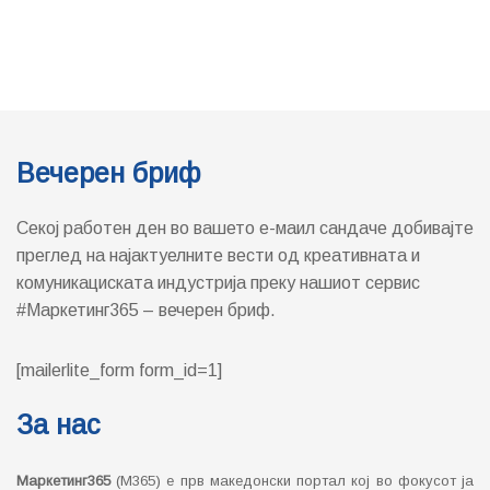
Вечерен бриф
Секој работен ден во вашето е-маил сандаче добивајте
преглед на најактуелните вести од креативната и
комуникациската индустрија преку нашиот сервис
#Маркетинг365 – вечерен бриф.
[mailerlite_form form_id=1]
За нас
Маркетинг365
(М365) е прв македонски портал кој во фокусот ја