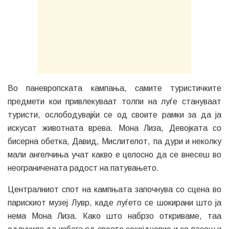
Во паневропската кампања, самите туристичките
предмети кои привлекуваат толпи на луѓе стануваат
туристи, ослободувајќи се од своите рамки за да ја
искусат животната врева. Мона Лиза, Девојката со
бисерна обетка, Давид, Мислителот, па дури и неколку
мали ангелчиња учат какво е целосно да се внесеш во
неограничената радост на патувањето.
Централниот спот на кампњата започнува со сцена во
парискиот музеј Лувр, каде луѓето се шокирани што ја
нема Мона Лиза. Како што набрзо откриваме, таа