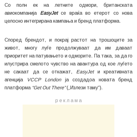
Со полн ек на летните одмори, британската
авиокомпанија
EasyJet
се враќа во етерот со нова
целосно интегрирана кампања и бренд платформа.
Според брендот, и покрај растот на трошоците за
живот, многу луѓе продолжуваат да им даваат
приоритет на патувањето и одморите. Па така, за да го
илустрира смелото чувство на авантура од кое луѓето
не сакаат да се откажат,
EasyJet
и креативната
агенција
VCCP London
ја создадоа новата бренд
платформа
“Get Out There”
(„Излези таму“).
р е к л а м a