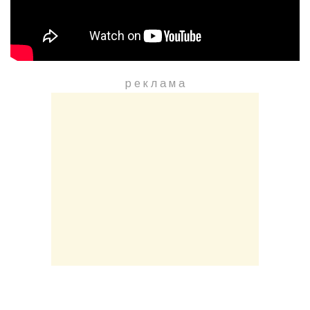
р е к л а м a