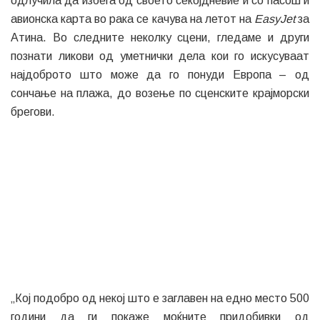
одлучила да избега од своето секојдневие и со пасош и
авионска карта во рака се качува на летот на
EasyJet
за
Атина. Во следните неколку сцени, гледаме и други
познати ликови од уметнички дела кои го искусуваат
најдоброто што може да го понуди Европа – од
сончање на плажа, до возење по сценските крајморски
брегови.
„Кој подобро од некој што е заглавен на едно место 500
години да ги покаже моќните придобивки од