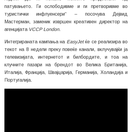
патувањето. Ги ослободивме и ги претворивме во
туристички инфлуенсери“ – посочува Дејвид
Мастерман, заменик извршен креативен директор на
агенцијата
VCCP London
.
Интегрираната кампања на
EasyJet
ќе се реализира во
текот на 8 недели преку повеќе канали, вклучувајќи ја
телевизијата, интернетот и билбордите, и тоа на
клучните пазари на брендот во Велика Британија,
Италија, Франција, Швајцарија, Германија, Холандија и
Португалија.