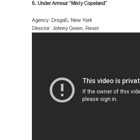
6. Under Armour “Misty Copeland”
Agency: Droga5, New York
Director: Johnny Green, Reset