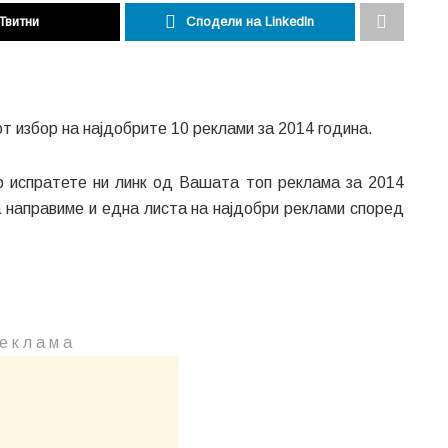
Твитни
Сподели на LinkedIn
јот избор на најдобрите 10 реклами за 2014 година.
р испратете ни линк од Вашата топ реклама за 2014
да направиме и една листа на најдобри реклами според
е к л а м a