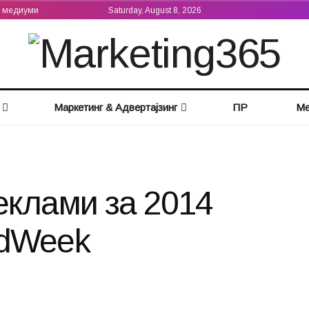
а медиуми
Saturday, August 8, 2026
Маркетинг & Адвертајзинг
ПР
Ме
еклами за 2014
AdWeek