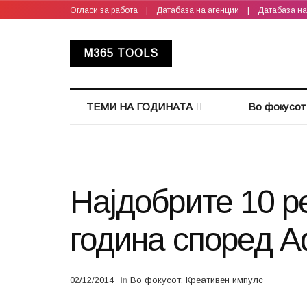
Огласи за работа
|
Датабаза на агенции
|
Датабаза н
M365 TOOLS
ТЕМИ НА ГОДИНАТА
Во фокусот
Најдобрите 10 р
година според 
02/12/2014
in
Во фокусот
,
Креативен импулс