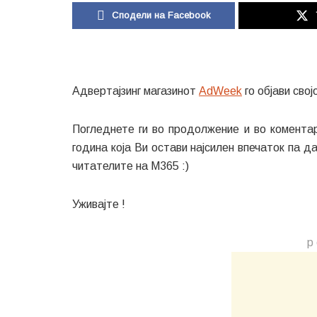
Сподели на Facebook
Адвертајзинг магазинот
AdWeek
го објави сво
Погледнете ги во продолжение и во комента
година која Ви остави најсилен впечаток па 
читателите на М365 :)
Уживајте !
р 