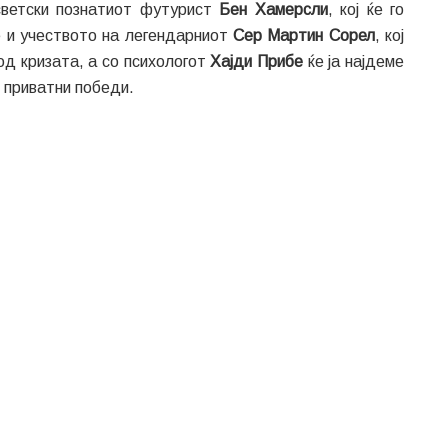
светски познатиот футурист
Бен Хамерсли
, кој ќе го
е и учеството на легендарниот
Сер Мартин Сорел
, кој
од кризата, а со психологот
Хајди Прибе
ќе ја најдеме
и приватни победи.