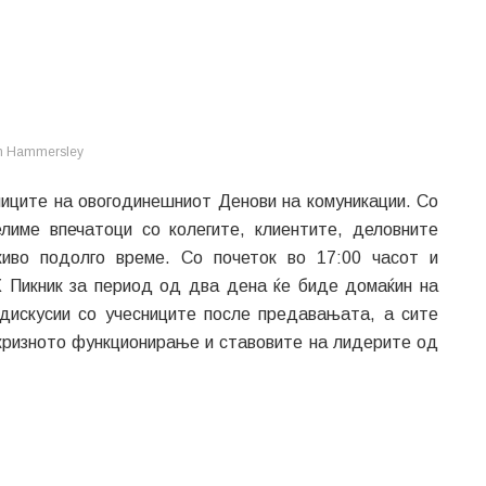
n Hammersley
сниците на овогодинешниот Денови на комуникации. Со
име впечатоци со колегите, клиентите, деловните
иво подолго време. Со почеток во 17:00 часот и
 Пикник за период од два дена ќе биде домаќин на
дискусии со учесниците после предавањата, а сите
 кризното функционирање и ставовите на лидерите од