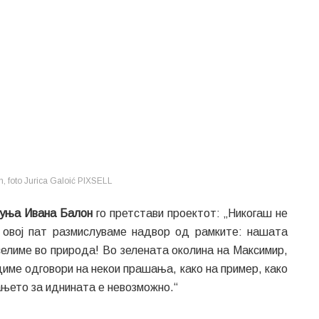
n, foto Jurica Galoić PIXSELL
уња Ивана Балон
го претстави проектот: „Никогаш не
 овој пат размислуваме надвор од рамките: нашата
селиме во природа! Во зелената околина на Максимир,
диме одговори на некои прашања, како на пример, како
ањето за иднината е невозможно.“