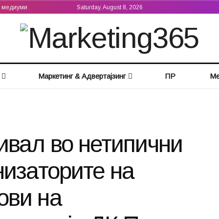
а медиуми
Saturday, August 8, 2026
Маркетинг & Адвертајзинг
ПР
Ме
ивал во нетипични
низаторите на
ови на