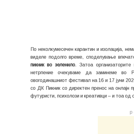
По неколкумесечен карантин и изолација, не
виделе подолго време, споделување впеча
пикник во зеленило
. Затоа организаторите
нетрпение очекуваме да заминеме во Р
овогодинашниот фестивал на 16 и 17 јуни 202
со ДК Пикник со директен пренос на онлајн 
футуристи, психолози и креативци – и тоа од
р 