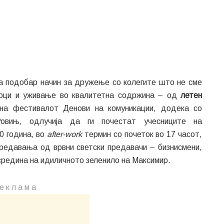
ма подобар начин за дружење со колегите што не сме
тоци и уживање во квалитетна содржина – од
летен
 на фестивалот Денови на комуникации, додека со
овињ, одлучија да ги почестат учесниците на
0 година, во
after-work
термин со почеток во 17 часот,
предавања од врвни светски предавачи – бизнисмени,
 средина на идиличното зеленило на Максимир.
е к л а м a