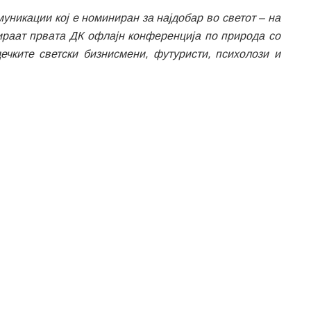
омуникации
кој е
номиниран
за најдоб
а
р во светот
–
на
зираат првата ДК
офлајн
конференција по природа со
ечките светски бизнисмени, футуристи, психолози и