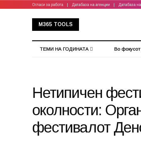
Огласи за работа
|
Датабаза на агенции
|
Датабаза н
M365 TOOLS
ТЕМИ НА ГОДИНАТА
Во фокусот
Нетипичен фест
околности: Орга
фестивалот Ден