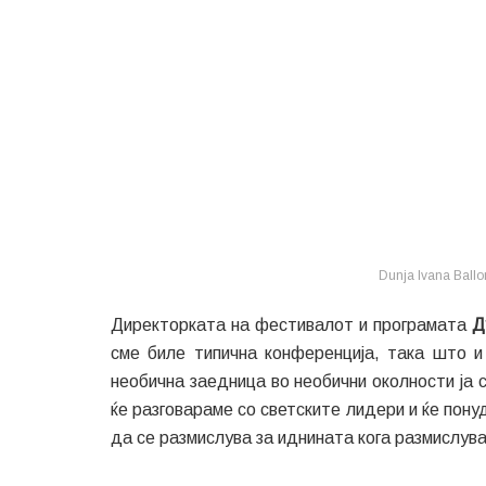
Dunja Ivana Ballo
Директорката на фестивалот и програмата
Д
сме биле типична конференција, така што и
необична заедница во необични околности ја 
ќе разговараме со светските лидери и ќе пону
да се размислува за иднината кога размислув