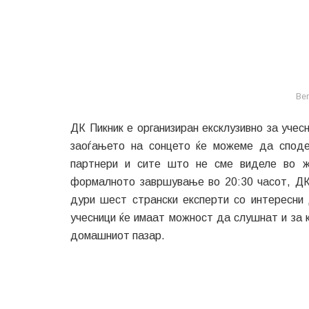
Be
ДК Пикник е организиран ексклузивно за уче
заоѓањето на сонцето ќе можеме да сподел
партнери и сите што не сме виделе во ж
формалното завршување во 20:30 часот, ДК
дури шест странски експерти со интересни 
учесници ќе имаат можност да слушнат и за
домашниот пазар.