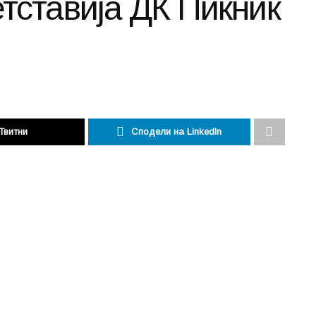
тставија ДК Пикник
Твитни
Сподели на LinkedIn