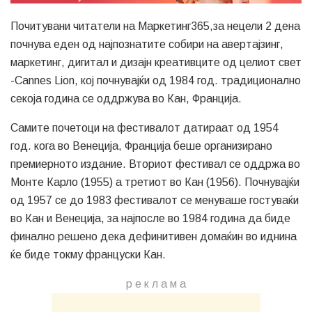
Почитувани читатели на Маркетинг365,за нецели 2 дена
почнува еден од најпознатите собири на авертајзинг,
маркетинг, дигитал и дизајн креативците од целиот свет
-Cannes Lion, кој почнувајќи од 1984 год. традиционално
секоја година се оддржува во Кан, Франција.
Самите почетоци на фестивалот датираат од 1954
год. кога во Венеција, Франција беше организирано
премиерното издание. Вториот фестивал се оддржа во
Монте Карло (1955) а третиот во Кан (1956). Почнувајќи
од 1957 се до 1983 фестивалот се менуваше гостуваќи
во Кан и Венеција, за најпосле во 1984 година да биде
финално решено дека дефинитивен домаќин во иднина
ќе биде токму француски Кан.
р е к л а м a