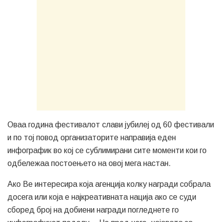
Оваа година фестивалот слави јубилеј од 60 фестивали
и по тој повод организаторите направија еден
инфографик во кој се сублимирани сите моменти кои го
одбележаа постоењето на овој мега настан.
Ако Ве интересира која агенција колку награди собрала
досега или која е најкреативната нација ако се суди
сборед број на добиени награди погледнете го