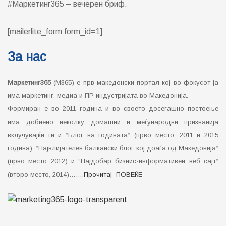
#Маркетинг365 – вечерен бриф.
[mailerlite_form form_id=1]
За нас
Маркетинг365
(М365) е прв македонски портал кој во фокусот ја
има маркетинг, медиа и ПР индустријата во Македонија.
Формиран е во 2011 година и во своето досегашно постоење
има добиено неколку домашни и меѓународни признанија
вклучувајќи ги и “Блог на годината“ (прво место, 2011 и 2015
година), “Највлијателен балкански блог кој доаѓа од Македонија“
(прво место 2012) и “Најдобар бизнис-информативен веб сајт“
(второ место, 2014)…….
Прочитај ПОВЕЌЕ