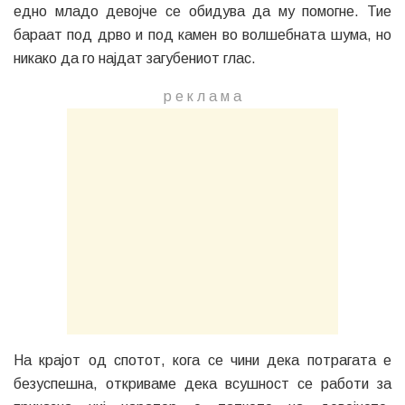
едно младо девојче се обидува да му помогне. Тие
бараат под дрво и под камен во волшебната шума, но
никако да го најдат загубениот глас.
р е к л а м a
На крајот од спотот, кога се чини дека потрагата е
безуспешна, откриваме дека всушност се работи за