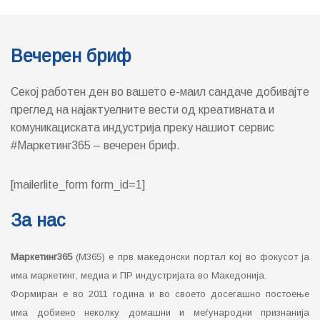
Вечерен бриф
Секој работен ден во вашето е-маил сандаче добивајте
преглед на најактуелните вести од креативната и
комуникациската индустрија преку нашиот сервис
#Маркетинг365 – вечерен бриф.
[mailerlite_form form_id=1]
За нас
Маркетинг365
(М365) е прв македонски портал кој во фокусот ја
има маркетинг, медиа и ПР индустријата во Македонија.
Формиран е во 2011 година и во своето досегашно постоење
има добиено неколку домашни и меѓународни признанија