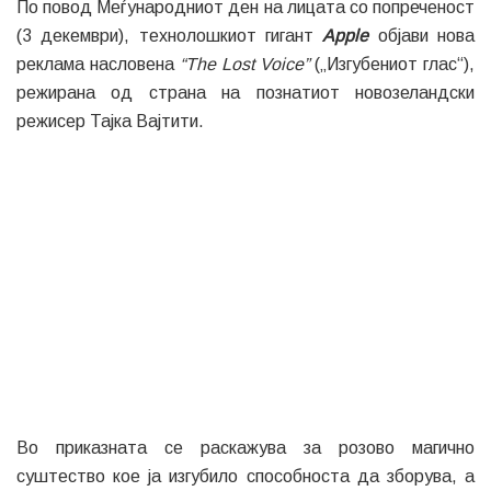
По повод Меѓународниот ден на лицата со попреченост
(3 декември), технолошкиот гигант
Apple
објави нова
реклама насловена
“The Lost Voice”
(„Изгубениот глас“),
режирана од страна на познатиот новозеландски
режисер Тајка Вајтити.
Во приказната се раскажува за розово магично
суштество кое ја изгубило способноста да зборува, а