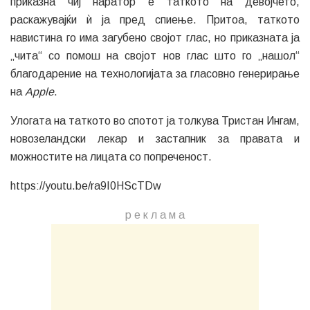
приказна чиј наратор е таткото на девојчето,
раскажувајќи ѝ ја пред спиење. Притоа, таткото
навистина го има загубено својот глас, но приказната ја
„чита“ со помош на својот нов глас што го „нашол“
благодарение на технологијата за гласовно генерирање
на
Apple
.
Улогата на таткото во спотот ја толкува Тристан Ингам,
новозеландски лекар и застапник за правата и
можностите на лицата со попреченост.
https://youtu.be/ra9I0HScTDw
р е к л а м a