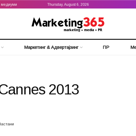
а медиуми
Thursday, August 6, 2026
Маркетинг & Адвертајзинг
ПР
Ме
lCannes 2013
Настани