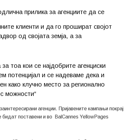
одлична прилика за агенциите да се
ните клиенти и да го прошират својот
двор од својата земја, а за
 за тоа кои се најдобрите агенциски
ем потенцијал и се надеваме дека и
ен како клучно место за регионално
ис можности“
заинтересирани агенции. Пријавените кампањи покрај
е бидат поставени и во BalCannes YellowPages