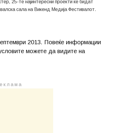
тер, 25-те најинтересни проекти ќе бидат
валска сала на Викенд Медиjа Фестивалот.
Септември 2013. Повеќе информации
 условите можете да видите на
е к л а м a