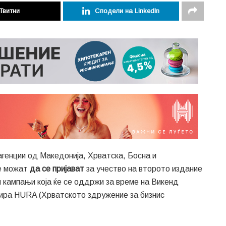
Твитни
Сподели на LinkedIn
 агенции од Македонија, Хрватска, Босна и
ќе можат
да се пријават
за учество на второто издание
и кампањи која ќе се оддржи за време на Викенд
зиира HURA (Хрватското здружение за бизнис