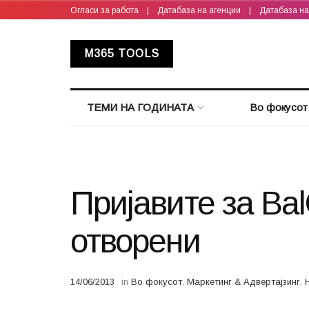
Огласи за работа
|
Датабаза на агенции
|
Датабаза н
M365 TOOLS
ТЕМИ НА ГОДИНАТА
Во фокусот
Пријавите за Ba
отворени
14/06/2013
in
Во фокусот
,
Маркетинг & Адвертајзинг
,