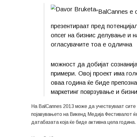
“BalCannes е 
презентираат пред потенцијал
опсег на бизнис делување и на
огласувачите тоа е одлична
можност да добијат сознанија
примери. Овој проект има гол
оваа година ќе биде препозна
маркетинг поврзување и бизн
На BalCannes 2013 може да учествуваат сите 
појавувањето на Викенд Медиjа Фестивалот ќ
датабазата која ќе биде активна цела година.