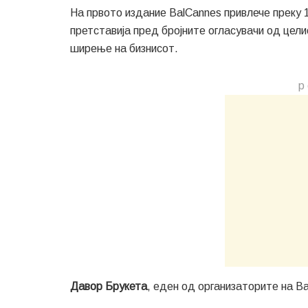
На првото издание BalCannes привлече преку 1
претставија пред бројните огласувачи од цели
ширење на бизнисот.
р 
Давор Брукета
, еден од организаторите на Ba