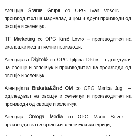
Агенција
Status Grupa
со OPG Ivan Veselić –
производител на мармалад и џем и други производи од
овошје и зеленчук,
TF Marketing
со OPG Krnić Lovro – производител на
еколошки мед и пчелни производи,
Агенцијата
Digitel&
со OPG Ljiljana Diktić – одгледувач
на овошје и зеленчук и производител на производи од
овошје и зеленчук,
Агенцијата
Bruketa&Žinić OM
со OPG Marica Jug –
одгледувач на овошје и зеленчук и производител на
производи од овошје и зеленчук,
Агенција
Omega Media
со OPG Mario Sever –
производител на органски зеленчук и житарици,