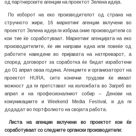
од партнерските агенции на проектот Зелена идеја.
По изборот на еко производителот од страна на
стручното жири, 16 маркетинг агенции вклучени во
проектот Зелена идеја ги избраа оние производители со
кои тие ќе соработуваат. Маркетинг агенцијата на еко
производителите, ќе им направи една или повеќе од
работите наведени во пријавата на натпреварот, а
според договорот за соработка ќе бидат изработени
до 01 април оваа година. Агенциите и организаторот на
проектот HURA, сите конечни трудови ќе имаат
можност да ги претстават на изложбата во Загреб во
април и на професионалниот собир – Денови на
комуникациите и Weekend Media Festival, и да ги
додадат во портфолиото на својата работа.
Листа на агенции вклучени во проектот кои ќе
соработуваат со следните органски производители: