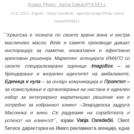
13.11.2013., Zagreb – Vanja Osredecki , agencija Imago.Photo: Jurica
Galoic/PIXSELL
“
Хрватска е позната по своите врвни вина и екстра
маслиново масло. Веќе и самите производи даваат
инспирација за паметни, иновативни и ефективни
креативни решенија. Маркетинг агенцијата ИМАГО со
своите специјализирани единици
ImagoBox –
за
брендирање и визуелен идентитет на амбалажите,
Единица
и нула
– за онлајн комуникација и
Проектил –
за осмислување и организирање на настани е идеален
избор за интегрирано маркетиншко решение кое е
потребно за избраниот клиент –Земјоделска задруга
Маслинка и вино. Се радуваме на соработката и
успехот на клиенто
т”, изјави
Vanja Osredečki
, Client
Service директорка на Имаго рекламната агенција, една