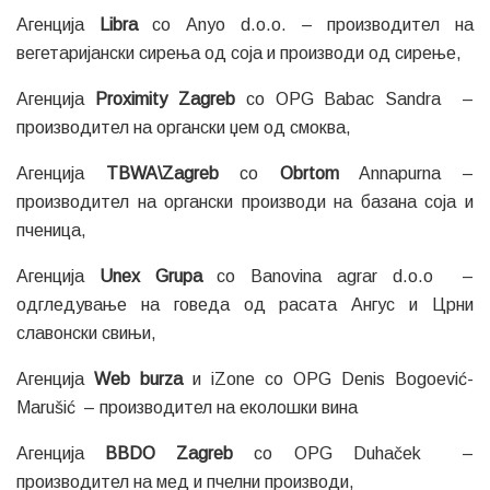
Агенција
Libra
со Anyo d.o.o. – производител на
вегетаријански сирења од соја и производи од сирење,
Агенција
Proximity Zagreb
со OPG Babac Sandra –
производител на органски џем од смоква,
Агенција
TBWA\Zagreb
со
Obrtom
Annapurna –
производител на органски производи на базана соја и
пченица,
Агенција
Unex Grupa
со Banovina agrar d.o.o –
одгледување на говеда од расата Ангус и Црни
славонски свињи,
Агенција
Web burza
и iZone со OPG Denis Bogoević-
Marušić – производител на еколошки вина
Агенција
BBDO Zagreb
со OPG Duhaček –
производител на мед и пчелни производи,