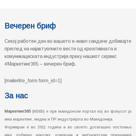
Вечерен бриф
Секој работен ден во вашето е-маил сандаче добивајте
преглед на најактуелните вести од креативната и
комуникациската индустрија преку нашиот сервис
#Маркетинг365 – вечерен бриф.
[mailerlite_form form_id=1]
За нас
Маркетинг365
(М365) е прв македонски портал кој во фокусот ја
има маркетинг, медиа и ПР индустријата во Македонија.
Формиран е во 2011 година и во своето досегашно постоење
има добиено неколку домашни и меѓународни признанија