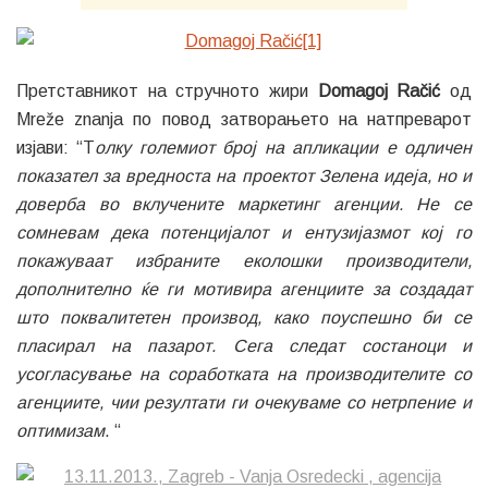
Претставникот на стручното жири
Domagoj Račić
од
Mreže znanja по повод затворањето на натпреварот
изјави: “Т
олку големиот број на апликации е одличен
показател за вредноста на проектот Зелена идеја, но и
доверба во вклучените маркетинг агенции. Не се
сомневам дека потенцијалот и ентузијазмот кој го
покажуваат избраните еколошки производители,
дополнително ќе ги мотивира агенциите за создадат
што поквалитетен производ, како поуспешно би се
пласирал на пазарот. Сега следат состаноци и
усогласување на соработката на производителите со
агенциите, чии резултати ги очекуваме со нетрпение и
оптимизам
. “