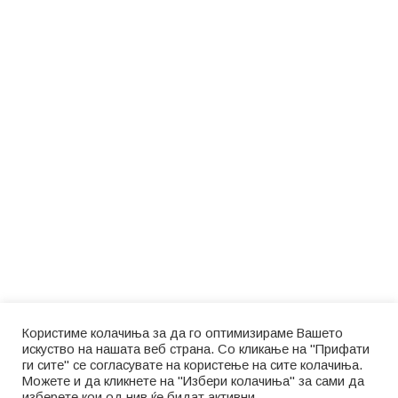
Користиме колачиња за да го оптимизираме Вашето
искуство на нашата веб страна. Со кликање на "Прифати
ги сите" се согласувате на користење на сите колачиња.
Можете и да кликнете на "Избери колачиња" за сами да
изберете кои од нив ќе бидат активни.