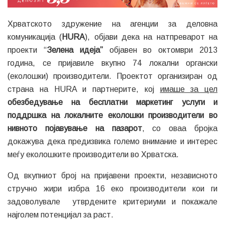
Хрватското здружение на агенции за деловна
комуникација (
HURA
), објави дека на натпреварот на
проекти “
Зелена идеја”
објавен во октомври 2013
година, се пријавиле вкупно 74 локални органски
(еколошки) производители. Проектот организиран од
страна на HURA и партнерите, кој
имаше за цел
обезбедување на бесплатни маркетинг услуги и
поддршка на локалните еколошки производители во
нивното појавување на пазарот
, со оваа бројка
докажува дека предизвика големо внимание и интерес
меѓу еколошките производители во Хрватска.
Од вкупниот број на пријавени проекти, независното
стручно жири избра 16 еко производители кои ги
задоволувале утврдените критериуми и покажале
најголем потенцијал за раст.