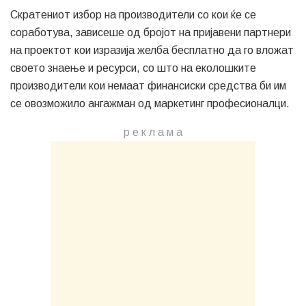
Скратениот избор на производители со кои ќе се
соработува, зависеше од бројот на пријавени партнери
на проектот кои изразија желба бесплатно да го вложат
своето знаење и ресурси, со што на еколошките
производители кои немаат финансиски средства би им
се овозможило ангажман од маркетинг професионалци.
р е к л а м a