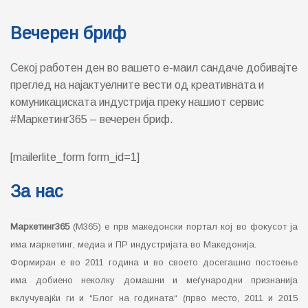
Вечерен бриф
Секој работен ден во вашето е-маил сандаче добивајте
преглед на најактуелните вести од креативната и
комуникациската индустрија преку нашиот сервис
#Маркетинг365 – вечерен бриф.
[mailerlite_form form_id=1]
За нас
Маркетинг365
(М365) е прв македонски портал кој во фокусот ја
има маркетинг, медиа и ПР индустријата во Македонија.
Формиран е во 2011 година и во своето досегашно постоење
има добиено неколку домашни и меѓународни признанија
вклучувајќи ги и “Блог на годината“ (прво место, 2011 и 2015