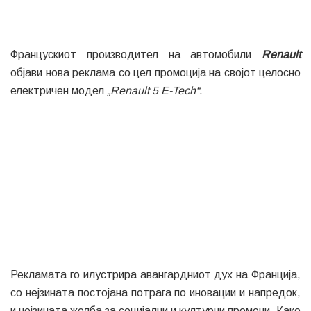
Францускиот производител на автомобили
Renault
објави нова реклама со цел промоција на својот целосно
електричен модел
„Renault 5 E-Tech“
.
Рекламата го илустрира авангардниот дух на Франција,
со нејзината постојана потрага по иновации и напредок,
и нејзината желба за социјални и културни промени. Како