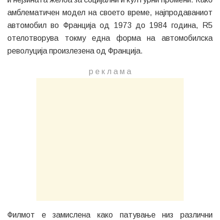
амблематичен модел на своето време, најпродаваниот
автомобил во Франција од 1973 до 1984 година, R5
отелотворува токму една форма на автомобилска
револуција произлезена од Франција.
р е к л а м a
Филмот е замислена како патување низ различни