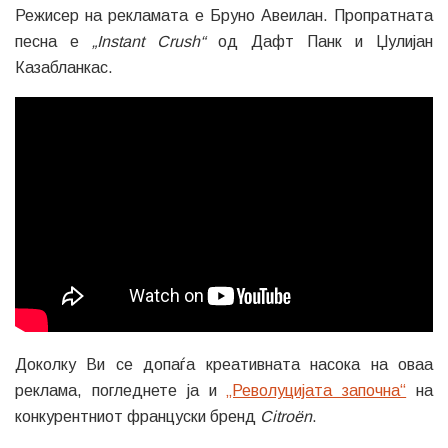
Режисер на рекламата е Бруно Авеилан. Пропратната
песна е
„Instant Crush“
од Дафт Панк и Џулијан
Казабланкас.
Доколку Ви се допаѓа креативната насока на оваа
реклама, погледнете ја и
„Револуцијата започна“
на
конкурентниот француски бренд
Citroën
.