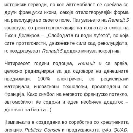
историски периоди, во кое автомобилот се среќава со
други француски икони, секоја отелотворувајќи форма
на револуција во своето поле. Патувањето на
Renault 5
завршува со реинтерпретација на познатата слика на
Ежен Делакроа – „Слободата ги води луѓето“, во која
сите протагонисти, движечките сили зад револуцијата,
го поздравуваат
Renault 5
додека минува покрај нив.
Четириесет години подоцна,
Renault 5
се враќа,
целосно редизајниран за да одговори на денешните
предизвици: 100% електричен, со рециклирани
материјали, иновативни технологии, произведени во
Франција. Како симбол на неговото француско потекло,
автомобилот ќе содржи и еден необичен додаток –
држачот за багета. :)
Кампањата е создадена во соработка со креативната
агенција
Publicis Conseil
и продукциската куќа
QUAD
.