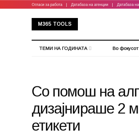
Огласи за работа
|
Датабаза на агенции
|
Датабаза н
M365 TOOLS
ТЕМИ НА ГОДИНАТА
Во фокусот
Со помош на алг
дизајнираше 2 
етикети