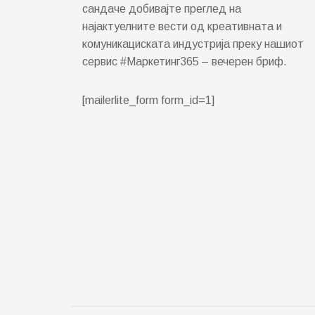
сандаче добивајте преглед на
најактуелните вести од креативната и
комуникациската индустрија преку нашиот
сервис #Маркетинг365 – вечерен бриф.
[mailerlite_form form_id=1]