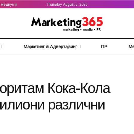
а медиуми
Thursday, August 6, 2026
Маркетинг & Адвертајзинг
ПР
Ме
оритам Кока-Кола
милиони различни