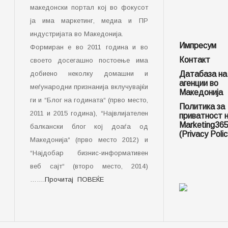
македонски портал кој во фокусот
ја има маркетинг, медиа и ПР
индустријата во Македонија.
Импресум
Формиран е во 2011 година и во
Контакт
своето досегашно постоење има
добиено неколку домашни и
Датабаза на
агенции во
меѓународни признанија вклучувајќи
Македонија
ги и “Блог на годината“ (прво место,
Политика за
2011 и 2015 година), “Највлијателен
приватност 
Marketing36
балкански блог кој доаѓа од
(Privacy Polic
Македонија“ (прво место 2012) и
“Најдобар бизнис-информативен
веб сајт“ (второ место, 2014)
…….
Прочитај ПОВЕЌЕ