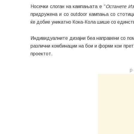
Носечки слоган на кампањата е “
Останете И
придружена и со outdoor кампања со стотиц
ќе добие уникатно Кока-Кола шише со единств
Индивидуалните дизајни беа направени со пом
различни комбинации на бои и форми кои пре
проектот.
р 