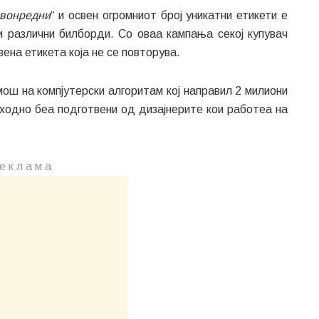
звонредни
“ и освен огромниот број уникатни етикети е
и различни билборди. Со оваа кампања секој купувач
ена етикета која не се повторува.
ош на компјутерски алгоритам кој направил 2 милиони
тходно беа подготвени од дизајнерите кои работеа на
е к л а м a