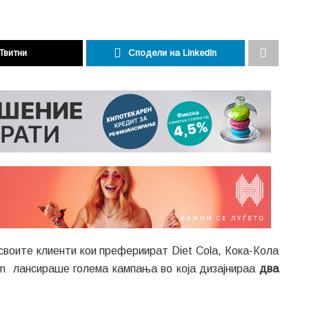
Твитни
Сподели на LinkedIn
своите клиенти кои префериират Diet Cola, Кока-Кола
am лансираше голема кампања во која дизајнираа
два