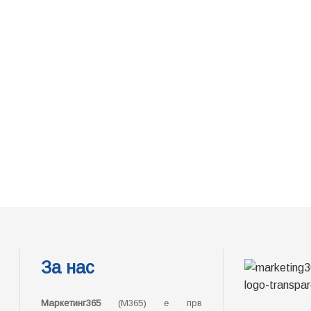
За нас
Маркетинг365
(М365) е прв