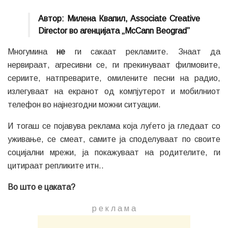
Автор: Милена Квапил, Associate Creative
Director во агенцијата „McCann Beograd”
Многумина
не
ги сакаат рекламите. Знаат да
нервираат, агресивни се, ги прекинуваат филмовите,
сериите, натпреварите, омилените песни на радио,
излегуваат на екранот од компјутерот и мобилниот
телефон во најнезгодни можни ситуации.
И тогаш се појавува реклама која луѓето ја гледаат со
уживање, се смеат, самите ја споделуваат по своите
социјални мрежи, ја покажуваат на родителите, ги
цитираат репликите итн..
Во што е цаката?
р е к л а м a