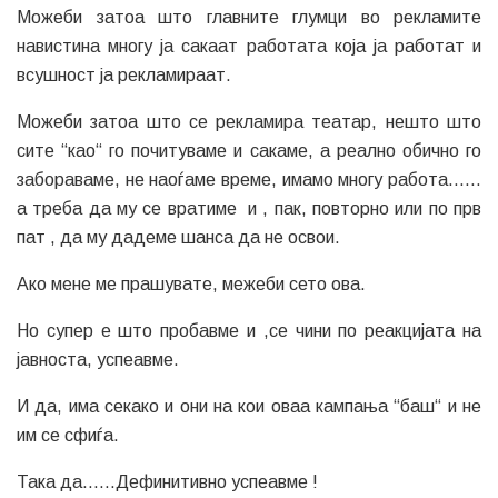
Можеби затоа што главните глумци во рекламите
навистина многу ја сакаат работата која ја работат и
всушност ја рекламираат.
Можеби затоа што се рекламира театар, нешто што
сите “као“ го почитуваме и сакаме, а реално обично го
забораваме, не наоѓаме време, имамо многу работа……
а треба да му се вратиме и , пак, повторно или по прв
пат , да му дадеме шанса да не освои.
Ако мене ме прашувате, межеби сето ова.
Но супер е што пробавме и ,се чини по реакцијата на
јавноста, успеавме.
И да, има секако и они на кои оваа кампања “баш“ и не
им се сфиѓа.
Така да……Дефинитивно успеавме !