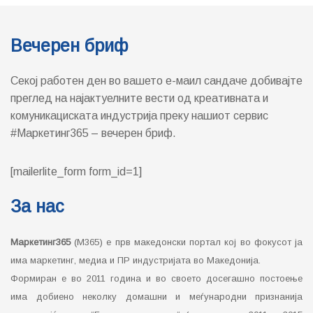
Вечерен бриф
Секој работен ден во вашето е-маил сандаче добивајте
преглед на најактуелните вести од креативната и
комуникациската индустрија преку нашиот сервис
#Маркетинг365 – вечерен бриф.
[mailerlite_form form_id=1]
За нас
Маркетинг365
(М365) е прв македонски портал кој во фокусот ја
има маркетинг, медиа и ПР индустријата во Македонија.
Формиран е во 2011 година и во своето досегашно постоење
има добиено неколку домашни и меѓународни признанија