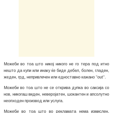
Можеби во тоа што никој никого не го тера под итно
нешто да купи или инаку ќе биде дебел, болен, гладен,
жеден, грд, непривлечен или едноставно кажано “out“.
Можеби во тоа што не се открива дупка во саксија со
нов, никогаш виден, неверојатен, шокантен и апсолутно
неопходен производ или услуга.
Можеби во тоа што во рекламата нема измислен,