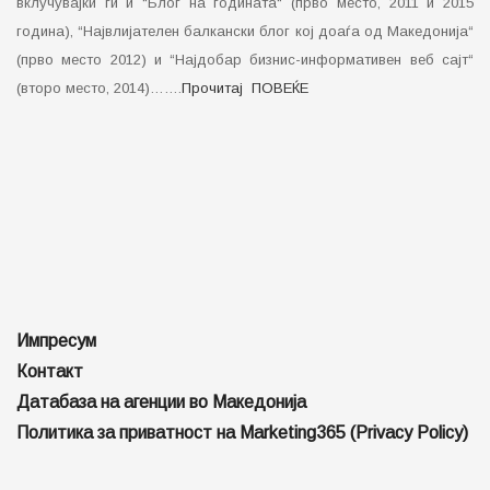
вклучувајќи ги и “Блог на годината“ (прво место, 2011 и 2015
година), “Највлијателен балкански блог кој доаѓа од Македонија“
(прво место 2012) и “Најдобар бизнис-информативен веб сајт“
(второ место, 2014)…….
Прочитај ПОВЕЌЕ
Импресум
Контакт
Датабаза на агенции во Македонија
Политика за приватност на Marketing365 (Privacy Policy)