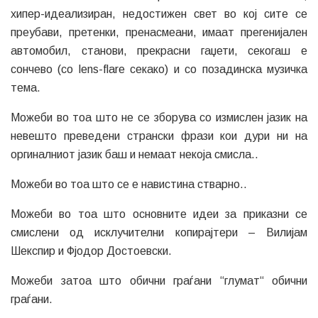
хипер-идеализиран, недостижен свет во кој сите се
преубави, претенки, пренасмеани, имаат прегенијален
автомобил, станови, прекрасни гаџети, секогаш е
сончево (со lens-flare секако) и со позадинска музичка
тема.
Можеби во тоа што не се зборува со измислен јазик на
невешто преведени странски фрази кои дури ни на
оргиналниот јазик баш и немаат некоја смисла..
Можеби во тоа што се е навистина стварно..
Можеби во тоа што основните идеи за приказни се
смислени од исклучителни копирајтери – Вилијам
Шекспир и Фјодор Достоевски.
Можеби затоа што обични граѓани “глумат“ обични
граѓани.