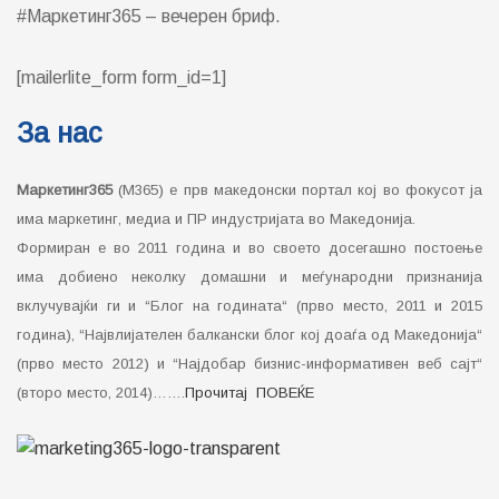
#Маркетинг365 – вечерен бриф.
[mailerlite_form form_id=1]
За нас
Маркетинг365
(М365) е прв македонски портал кој во фокусот ја
има маркетинг, медиа и ПР индустријата во Македонија.
Формиран е во 2011 година и во своето досегашно постоење
има добиено неколку домашни и меѓународни признанија
вклучувајќи ги и “Блог на годината“ (прво место, 2011 и 2015
година), “Највлијателен балкански блог кој доаѓа од Македонија“
(прво место 2012) и “Најдобар бизнис-информативен веб сајт“
(второ место, 2014)…….
Прочитај ПОВЕЌЕ