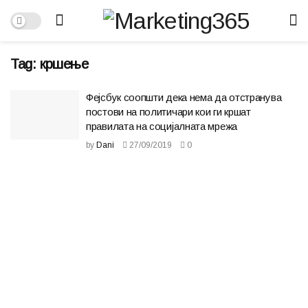
Tag:
кршење
Фејсбук соопшти дека нема да отстранува
постови на политичари кои ги кршат
правилата на социјалната мрежа
by
Dani
27/09/2019
0