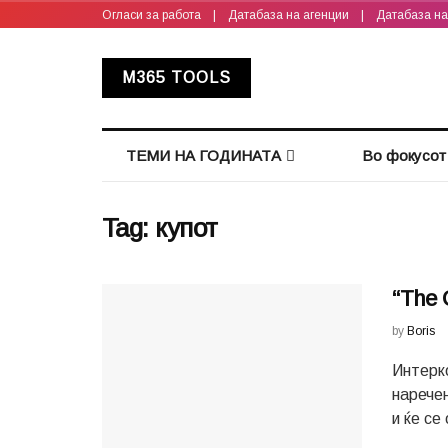
Огласи за работа
|
Датабаза на агенции
|
Датабаза н
M365 TOOLS
ТЕМИ НА ГОДИНАТА
Во фокусот
Tag:
купот
“The 
by
Boris
Интерк
наречен
и ќе се