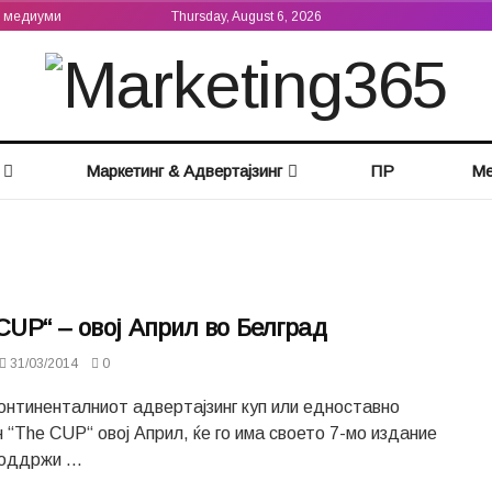
а медиуми
Thursday, August 6, 2026
Маркетинг & Адвертајзинг
ПР
Ме
CUP“ – овој Април во Белград
31/03/2014
0
онтиненталниот адвертајзинг куп или едноставно
 “The CUP“ овој Април, ќе го има своето 7-мо издание
 оддржи ...