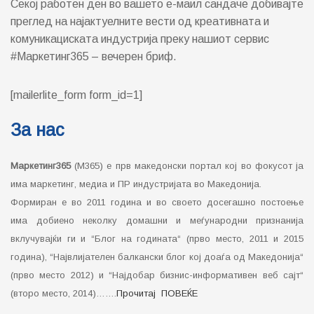
Секој работен ден во вашето е-маил сандаче добивајте
преглед на најактуелните вести од креативната и
комуникациската индустрија преку нашиот сервис
#Маркетинг365 – вечерен бриф.
[mailerlite_form form_id=1]
За нас
Маркетинг365
(М365) е прв македонски портал кој во фокусот ја
има маркетинг, медиа и ПР индустријата во Македонија.
Формиран е во 2011 година и во своето досегашно постоење
има добиено неколку домашни и меѓународни признанија
вклучувајќи ги и “Блог на годината“ (прво место, 2011 и 2015
година), “Највлијателен балкански блог кој доаѓа од Македонија“
(прво место 2012) и “Најдобар бизнис-информативен веб сајт“
(второ место, 2014)…….
Прочитај ПОВЕЌЕ